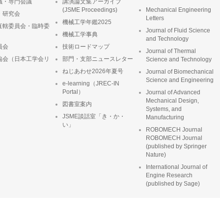
議・専門会議
講演論文集アーカイブ
(JSME Proceedings)
Mechanical Engineering
・研究会
Letters
機械工学年鑑2025
直轄委員会・臨時委
Journal of Fluid Science
機械工学事典
and Technology
員会
技術ロードマップ
Journal of Thermal
協会（日本工学会リ
部門・支部ニュースレター
Science and Technology
ねじあわせ2026年夏号
Journal of Biomechanical
Science and Engineering
e-learning（JREC-IN
Portal）
Journal of Advanced
Mechanical Design,
図書室案内
Systems, and
JSME談話室「き・か・
Manufacturing
い」
ROBOMECH Journal
ROBOMECH Journal
(published by Springer
Nature)
International Journal of
Engine Research
(published by Sage)