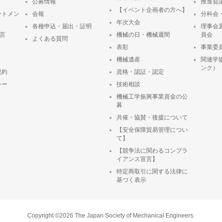
公募情報
推進会
【イベント企画者の方へ】
ートメン
会報
分科会
年次大会
各種申込・届出・証明
理事会
宣言
機械の日・機械週間
員会
よくある質問
表彰
事業委
ト
機械遺産
関連学
ンク）
規約
資格・認証・認定
シー
技術相談
機械工学振興事業資金の公
募
共催・協賛・後援について
【安全保障貿易管理につい
て】
【競争法に関わるコンプラ
イアンス宣言】
特定商取引に関する法律に
基づく表示
Copyright ©2026 The Japan Society of Mechanical Engineers.