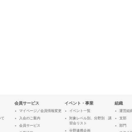
会員サービス
イベント・事業
組織
マイページ／会員情報変更
イベント一覧
運営組
いて
入会のご案内
対象レベル別、分野別 講
支部
習会リスト
会員サービス
部門
分野連携企画