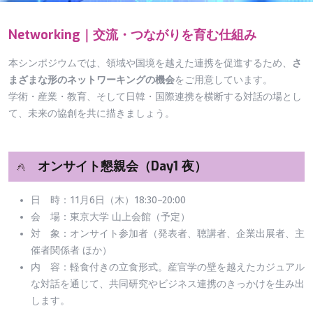
Networking｜交流・つながりを育む仕組み
本シンポジウムでは、領域や国境を越えた連携を促進するため、
さ
まざまな形のネットワーキングの機会
をご用意しています。
学術・産業・教育、そして日韓・国際連携を横断する対話の場とし
て、未来の協創を共に描きましょう。
オンサイト懇親会（Day1 夜）
日 時：11月6日（木）18:30–20:00
会 場：東京大学 山上会館（予定）
対 象：オンサイト参加者（発表者、聴講者、企業出展者、主
催者関係者 ほか）
内 容：軽食付きの立食形式。産官学の壁を越えたカジュアル
な対話を通じて、共同研究やビジネス連携のきっかけを生み出
します。