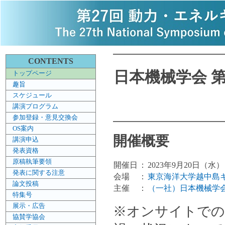
CONTENTS
日本機械学会 
トップページ
趣旨
スケジュール
講演プログラム
参加登録・意見交換会
OS案内
開催概要
講演申込
発表資格
原稿執筆要領
開催日
：
2023年9月20日（水
発表に関する注意
会場
：
東京海洋大学越中島キ
論文投稿
主催
：
（一社）日本機械学
特集号
展示・広告
※オンサイトでの
協賛学協会