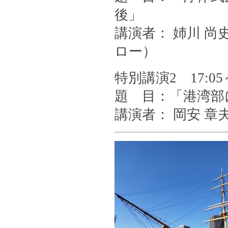
後」
講演者： 姉川 
ロー）
特別講演2 17:05～
題 目：「港湾部
講演者： 岡安 章