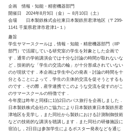
企画 情報・知能・精密機器部門
開催日 2024年8月9日（金）～ 8月10日（土）
会場 日本製鉄株式会社東日本製鉄所君津地区（〒299-
1141 千葉県君津市君津1−１）
趣旨
学生サマースクールは，情報・知能・精密機器部門（IIP
部門）で活躍している研究室の学生を対象とした企画で
す．通常の学術講演会では十分な討論の時間が取れないな
ど，技術的な「学生の交流の輪」が十分形成されていない
のが現状です．本企画は学生中心の発表・討論の時間を十
分とることによって，学生の主体的交流を促そうとするも
のです．その際，産学連携でこのような交流を促すのがこ
のサマースクールの特徴です．
今年度は昨年と同様に1泊2日のバス旅行を企画しました．
日本製鉄株式会社のご協力により日本製鉄東日本製鉄所君
津地区を見学し，また同社から製鉄における計測制御技術
などの技術的な講演を聴講します．また同社の研修施設に
宿泊し，2日目は参加学生によるポスター発表などを通じ