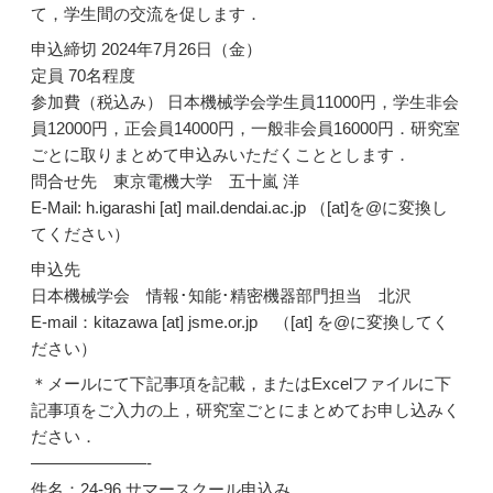
て，学生間の交流を促します．
申込締切 2024年7月26日（金）
定員 70名程度
参加費（税込み） 日本機械学会学生員11000円，学生非会
員12000円，正会員14000円，一般非会員16000円．研究室
ごとに取りまとめて申込みいただくこととします．
問合せ先 東京電機大学 五十嵐 洋
E-Mail: h.igarashi [at] mail.dendai.ac.jp （[at]を@に変換し
てください）
申込先
日本機械学会 情報･知能･精密機器部門担当 北沢
E-mail：kitazawa [at] jsme.or.jp （[at] を@に変換してく
ださい）
＊メールにて下記事項を記載，またはExcelファイルに下
記事項をご入力の上，研究室ごとにまとめてお申し込みく
ださい．
———————-
件名：24-96 サマースクール申込み