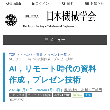
English
ログイン
探す
お知らせ
一般社団法人
The Japan Society of
Mechanical Engineers
メニュー
TOP
イベント・事業
イベント一覧
AI，リモート時代の資料作成，プレゼン技術
AI，リモート時代の資料
作成，プレゼン技術
2026年1月13日 - 2026年1月13日
|
機械材料・材料加工部門
トピックス
ハイブリッド開催
若手CP対象
講習会
主催
No.25-165