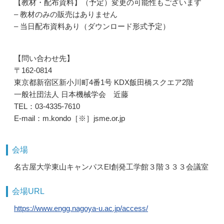
【教材・配布資料】（予定）変更の可能性もございます
– 教材のみの販売はありません
– 当日配布資料あり（ダウンロード形式予定）
【問い合わせ先】
〒162-0814
東京都新宿区新小川町4番1号 KDX飯田橋スクエア2階
一般社団法人 日本機械学会 近藤
TEL：03-4335-7610
E-mail：m.kondo［※］jsme.or.jp
会場
名古屋大学東山キャンパスEI創発工学館３階３３３会議室
会場URL
https://www.engg.nagoya-u.ac.jp/access/