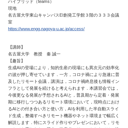
ハイブリッド（teams）
現地
名古屋大学東山キャンパスEI創発工学館３階の３３３会議
室
https://www.engg.nagoya-u.ac.jp/access/
【講師】
名古屋大学 教授 秦 誠一
【趣旨】
生成AIの登場により，知的生産の現場にも異次元の効率化
の波が押し寄せています．一方，コロナ禍により急速に普
及したリモート会議，講演は，コロナ禍終息後も情報イン
フラとして発展を続けると考えられます．本講習会では，
今後更なる発展が予想されるAIと，普及期から定着・発展
期に移行しつつあるリモート環境において，現時点におけ
るAIとの付き合い方と使い方，AIを利用した半自動スライ
ド生成，整備すべきリモート機器やネット環境まで幅広く
解説します．特にスライド作りやプレゼンにおいて，リモ