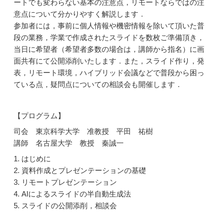
ートでも変わらない基本の注意点，リモートならではの注
意点について分かりやすく解説します．
参加者には，事前に個人情報や機密情報を除いて頂いた普
段の業務，学業で作成されたスライドを数枚ご準備頂き，
当日に希望者（希望者多数の場合は，講師から指名）に画
面共有にて公開添削いたします．また，スライド作り，発
表，リモート環境，ハイブリッド会議などで普段から困っ
ている点，疑問点についての相談会も開催します．
【プログラム】
司会 東京科学大学 准教授 平田 祐樹
講師 名古屋大学 教授 秦誠一
1. はじめに
2. 資料作成とプレゼンテーションの基礎
3. リモートプレゼンテーション
4. AIによるスライドの半自動生成法
5. スライドの公開添削，相談会