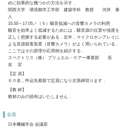
めに効果的な幾つかの方法を示す．
関西大学 環境都市工学部 建築学科 教授 河井 康
人
15.50～17.05／（５）騒音低減への音響カメラの利用
騒音を効率よく低減するためには，騒音源の位置や強度を
正しく把握する必要がある．近年，マイクロホンアレイに
よる音源探査装置（音響カメラ）がよく用いられている．
ここではその原理や応用例を紹介する．
スペクトリス（株） ブリュエル・ケアー事業部 長
友 宏
【定 員】
６０名，申込先着順で定員になり次第締切ります．
【教 材】
教材のみの頒布はいたしません．
会場
日本機械学会 会議室