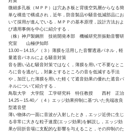
対策
微細多孔板（ＭＰＰ）は穴あき板と背後空気層からなる簡
単な構造で構成され，近年，防音製品や騒音低減部品にお
いて採用が進んでいる．ＭＰＰの基本原理，設計方法およ
び適用事例を中心に紹介する．
（株）神戸製鋼所 技術開発本部 機械研究所振動音響研
究室 山極伊知郎
13.00～14.15／（３）薄膜を活用した音響透過パネル，軽
量遮音パネルによる騒音対策
音を囲い込む騒音対策ではなく，薄膜を用いて不要なとこ
ろに音を逃がし，対象とするところの音を低減する手法
や，加圧した薄膜を用いた軽くて遮音効果の優れた遮音パ
ネルについて紹介する．
鳥取大学 大学院 工学研究科 特任教授 西村 正治
14.25～15.40／（４）エッジ効果抑制に基づいた先端改良
型遮音壁
薄い物体の一面に音波が入射したとき，エッジ近傍に生じ
る非常に大きな粒子速度(エッジ効果)を解説し，エッジ効
果が回折音場に支配的な影響を与えること，その抑制のた