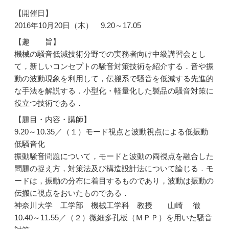
【開催日】
2016年10月20日（木） 9.20～17.05
【趣 旨】
機械の騒音低減技術分野での実務者向け中級講習会とし
て，新しいコンセプトの騒音対策技術を紹介する．音や振
動の波動現象を利用して，伝搬系で騒音を低減する先進的
な手法を解説する．小型化・軽量化した製品の騒音対策に
役立つ技術である．
【題目・内容・講師】
9.20～10.35／（１）モード視点と波動視点による低振動
低騒音化
振動騒音問題について，モードと波動の両視点を融合した
問題の捉え方，対策法及び構造設計法について論じる．モ
ードは，振動の分布に着目するものであり，波動は振動の
伝搬に視点をおいたものである．
神奈川大学 工学部 機械工学科 教授 山崎 徹
10.40～11.55／（２）微細多孔板（ＭＰＰ）を用いた騒音