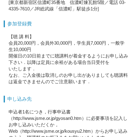
[東京都新宿区信濃町35番地 信濃町煉瓦館5階／電話 03-
4335-7610／JR総武線「信濃町」駅徒歩1分]
参加登録費
【聴 講 料】
会員20,000円，会員外30,000円，学生員7,000円，一般学
生10,000円
開催日の10日前までに聴講料が着金するようにお申し込み
下さい．以降は定員に余裕がある場合当日受付を
いたします．
なお、ご入金後は取消しのお申し出がありましても聴講料
は返金できませんのでご注意願います．
申し込み先
申込者1名につき，行事申込書
（http://www.jsme.or.jp/gyosan0.htm）に必要事項を記入し
お申し込みいただくか，
Web（http://www.jsme.or.jp/kousyu2.htm）からお申し込み