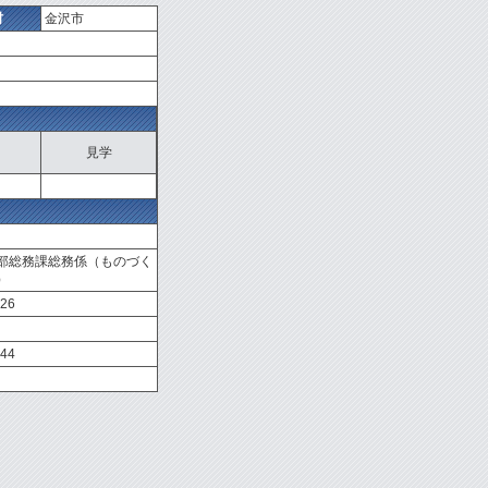
村
金沢市
見学
部総務課総務係（ものづく
）
826
844