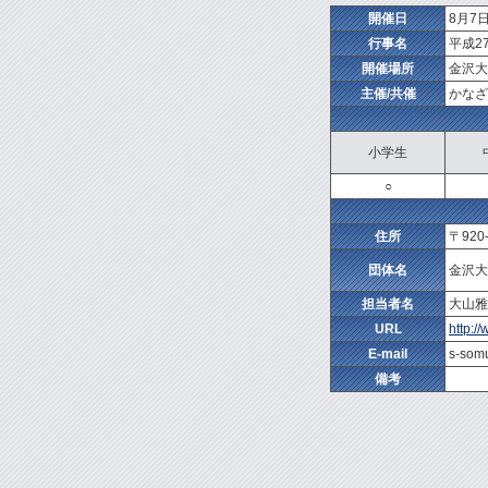
開催日
8月7日
行事名
平成2
開催場所
金沢大
主催/共催
かなざ
小学生
○
住所
〒92
団体名
金沢大
担当者名
大山雅
URL
http:/
E-mail
s-som
備考