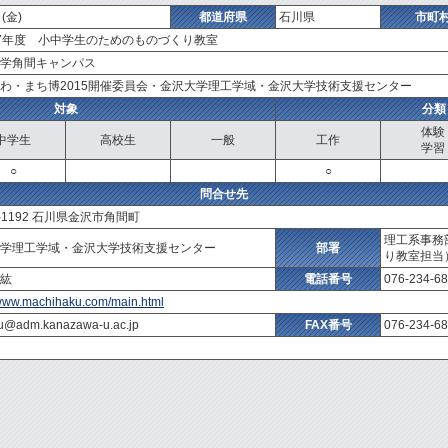
(金)
都道府県
石川県
市町
7年度 小中学生のためのものづくり教室
学角間キャンパス
わ・まち博2015開催委員会・金沢大学理工学域・金沢大学技術支援センター
対象
分類
体験
中学生
高校生
一般
工作
学習
○
○
問合せ先
0-1192 石川県金沢市角間町
理工系事務
学理工学域・金沢大学技術支援センター
部署
り教室担当
紘
電話番号
076-234-6
/www.machihaku.com/main.html
u@adm.kanazawa-u.ac.jp
FAX番号
076-234-6