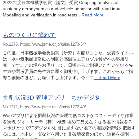
2023年度日本機械学会賞（論文）受賞 Coupling analysis of
unsteady aerodynamics and vehicle behavior with road input:
Modeling and verification in road tests
…Read More
ものづくりに憧れて
No.1273, https://www.jsme.or.jp/kaisi/1273-34/
この度、日本機械学会奨励賞（研究）を賜りました。受賞タイトル
は「水中気泡崩壊挙動の制御と高温油エアロゾル解析への応用研
究」です。この場をお借りして、日頃からご指導いただいている先
生方や選考委員の先生方に厚く御礼申し上げます。これからもご指
導ご鞭撻のほど、お願い申し上げます。今回コ
…Read More
掘削状況3D 管理アプリ ちかデジ®
No.1272, https://www.jsme.or.jp/kaisi/1272-40/
Webアプリによる掘削状況の管理で低コストかつスピーディな作業
を実現 ジオ・サーチ（株） 概要 埋めて見えなくなる地下情報をス
マホひとつで3Dデジタル化 目に見えない地下の埋設物情報を把握す
るには、地中レーダなどを用いた非破壊探査のほか、道路を掘削し