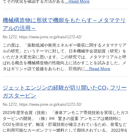
てその状況を確認する方法がある
…Read More
機械構造物に形状で機能をもたらす～メタマテリ
アルの活用～
No.1272, https://www.jsme.or.jp/kaisi/1272-42/
この度は、「振動低減や衝突エネルギー吸収に関するメタマテリア
ルの研究」というテーマに対して、日本機械学会奨励賞（研究）を
いただき大変光栄に思います。この研究では、メタマテリアルと呼
ばれる概念を機械構造物の性能向上に活かすことを試みました。メ
タはギリシャ語で超越をあらわし、巨視的に
…Read More
ジェットエンジンの経験が切り開いたCO₂ フリー
ガスタービン
No.1272, https://www.jsme.or.jp/kaisi/1272-32/
2023年度学会賞（技術） 「液体アンモニア専焼技術を実現したガス
タービンの開発」 （株）IHI 驚きの提案 アンモニアは燃焼時に
CO2を排出せず、輸送・貯蔵技術が確立されているため、発電など
に利用可能なカーボンフリー燃料として期待されている。 2022年6