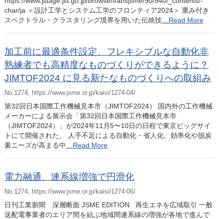
https://www.jstage.jst.go.jp/browse/transjsme/90/940/_contents/-
char/ja ＜設計工学とシステム工学のフロンティア2024＞ 重み付き
スペクトラル・クラスタリング境界を用いた伝統技
…Read More
加工前に最適条件設定、フレキシブルな自動化非
熟練者でも高精度なものづくりができるように？
JIMTOF2024 に見る新たなものづくりへの取組み
No.1274, https://www.jsme.or.jp/kaisi/1274-04/
第32回日本国際工作機械見本市（JIMTOF2024） 国内外の工作機械
メーカーによる展示会「第32回日本国際工作機械見本市
（JIMTOF2024）」が2024年11月5〜10日の日程で東京ビッグサイ
トにて開催された。 人手不足による自動化・省人化、効率化や脱炭
素ニーズが高まる中
…Read More
電力融通、連系線増強で円滑化
No.1274, https://www.jsme.or.jp/kaisi/1274-06/
日刊工業新聞 深層断面 JSME EDITION 再生エネを広域取引 一般
送配電事業者のエリア間を結ぶ地域間連系線の増強が各地で進んで