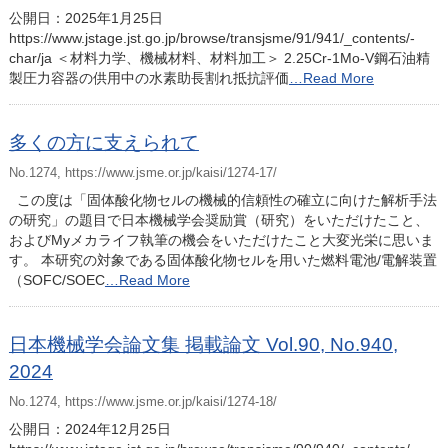
公開日：2025年1月25日
https://www.jstage.jst.go.jp/browse/transjsme/91/941/_contents/-
char/ja ＜材料力学、機械材料、材料加工＞ 2.25Cr-1Mo-V鋼石油精
製圧力容器の供用中の水素助長割れ抵抗評価
…Read More
多くの方に支えられて
No.1274, https://www.jsme.or.jp/kaisi/1274-17/
この度は「固体酸化物セルの機械的信頼性の確立に向けた解析手法
の研究」の題目で日本機械学会奨励賞（研究）をいただけたこと、
およびMyメカライフ執筆の機会をいただけたこと大変光栄に思いま
す。 本研究の対象である固体酸化物セルを用いた燃料電池/電解装置
（SOFC/SOEC
…Read More
日本機械学会論文集 掲載論文 Vol.90, No.940,
2024
No.1274, https://www.jsme.or.jp/kaisi/1274-18/
公開日：2024年12月25日