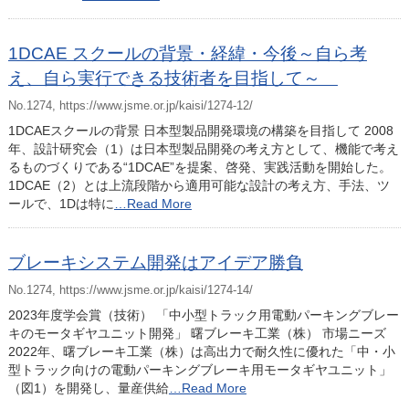
1DCAE スクールの背景・経緯・今後～自ら考
え、自ら実行できる技術者を目指して～
No.1274, https://www.jsme.or.jp/kaisi/1274-12/
1DCAEスクールの背景 日本型製品開発環境の構築を目指して 2008
年、設計研究会（1）は日本型製品開発の考え方として、機能で考え
るものづくりである“1DCAE”を提案、啓発、実践活動を開始した。
1DCAE（2）とは上流段階から適用可能な設計の考え方、手法、ツ
ールで、1Dは特に
…Read More
ブレーキシステム開発はアイデア勝負
No.1274, https://www.jsme.or.jp/kaisi/1274-14/
2023年度学会賞（技術） 「中小型トラック用電動パーキングブレー
キのモータギヤユニット開発」 曙ブレーキ工業（株） 市場ニーズ
2022年、曙ブレーキ工業（株）は高出力で耐久性に優れた「中・小
型トラック向けの電動パーキングブレーキ用モータギヤユニット」
（図1）を開発し、量産供給
…Read More