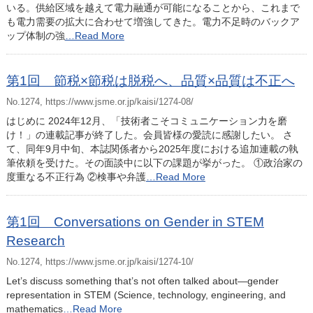
いる。供給区域を越えて電力融通が可能になることから、これまで
も電力需要の拡大に合わせて増強してきた。電力不足時のバックア
ップ体制の強
…Read More
第1回 節税×節税は脱税へ、品質×品質は不正へ
No.1274, https://www.jsme.or.jp/kaisi/1274-08/
はじめに 2024年12月、「技術者こそコミュニケーション力を磨
け！」の連載記事が終了した。会員皆様の愛読に感謝したい。 さ
て、同年9月中旬、本誌関係者から2025年度における追加連載の執
筆依頼を受けた。その面談中に以下の課題が挙がった。 ①政治家の
度重なる不正行為 ②検事や弁護
…Read More
第1回 Conversations on Gender in STEM
Research
No.1274, https://www.jsme.or.jp/kaisi/1274-10/
Let’s discuss something that’s not often talked about—gender
representation in STEM (Science, technology, engineering, and
mathematics
…Read More