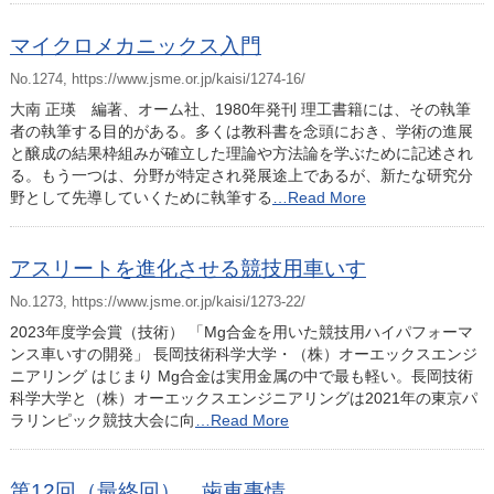
マイクロメカニックス入門
No.1274, https://www.jsme.or.jp/kaisi/1274-16/
大南 正瑛 編著、オーム社、1980年発刊 理工書籍には、その執筆
者の執筆する目的がある。多くは教科書を念頭におき、学術の進展
と醸成の結果枠組みが確立した理論や方法論を学ぶために記述され
る。もう一つは、分野が特定され発展途上であるが、新たな研究分
野として先導していくために執筆する
…Read More
アスリートを進化させる競技用車いす
No.1273, https://www.jsme.or.jp/kaisi/1273-22/
2023年度学会賞（技術） 「Mg合金を用いた競技用ハイパフォーマ
ンス車いすの開発」 長岡技術科学大学・（株）オーエックスエンジ
ニアリング はじまり Mg合金は実用金属の中で最も軽い。長岡技術
科学大学と（株）オーエックスエンジニアリングは2021年の東京パ
ラリンピック競技大会に向
…Read More
第12回（最終回） 歯車事情