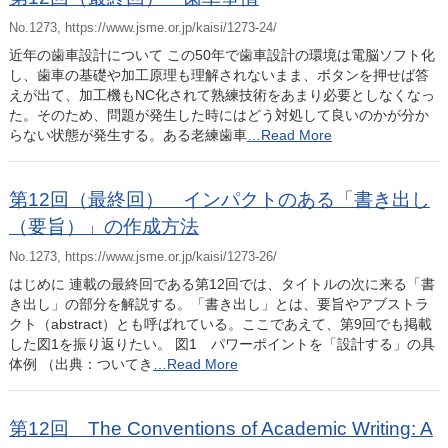
No.1273, https://www.jsme.or.jp/kaisi/1273-24/
近年の歯車設計について この50年で歯車設計の環境は電脳ソフト化
し、歯車の基礎や加工原理も理解されないまま、ボタンを押せば答
えが出て、加工機もNC化されて熟練技術をあまり必要としなくなっ
た。そのため、問題が発生した時にはどう対処して良いのかが分か
らない状態が発生する。ある老練歯車
…Read More
第12回（最終回） インパクトのある「書き出し
（要旨）」の作成方法
No.1273, https://www.jsme.or.jp/kaisi/1273-26/
はじめに 連載の最終回である第12回では、タイトルの次に来る「書
き出し」の部分を解説する。「書き出し」とは、要旨やアブストラ
クト（abstract）とも呼ばれている。ここであえて、第9回でも掲載
した図1を振り返りたい。 図1 パワーポイントを「設計する」の具
体例 （出典：ついてき
…Read More
第12回 The Conventions of Academic Writing: A