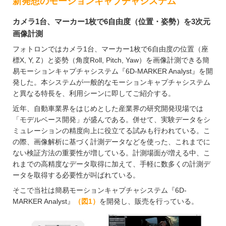
新発想のモーションキャプチャシステム
カメラ1台、マーカー1枚で6自由度（位置・姿勢）を3次元
画像計測
フォトロンではカメラ1台、マーカー1枚で6自由度の位置（座
標X, Y, Z）と姿勢（角度Roll, Pitch, Yaw）を画像計測できる簡
易モーションキャプチャシステム『6D-MARKER Analyst』を開
発した。本システムが一般的なモーションキャプチャシステム
と異なる特長を、利用シーンに即してご紹介する。
近年、自動車業界をはじめとした産業界の研究開発現場では
「モデルベース開発」が盛んである。併せて、実験データをシ
ミュレーションの精度向上に役立てる試みも行われている。こ
の際、画像解析に基づく計測データなどを使った、これまでに
ない検証方法の重要性が増している。計測場面が増える中、こ
れまでの高精度なデータ取得に加えて、手軽に数多くの計測デ
ータを取得する必要性が叫ばれている。
そこで当社は簡易モーションキャプチャシステム『6D-
MARKER Analyst』
（図1）
を開発し、販売を行っている。