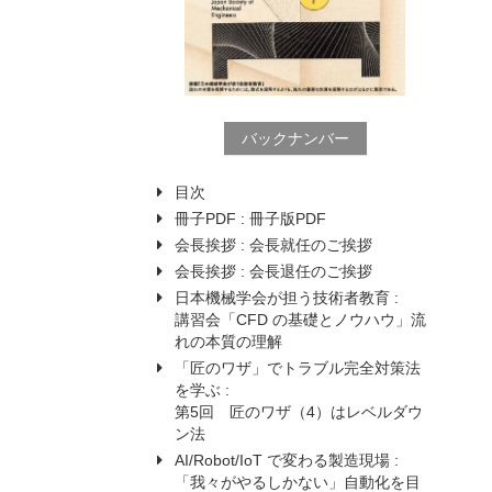
バックナンバー
目次
冊子PDF :
冊子版PDF
会長挨拶 :
会長就任のご挨拶
会長挨拶 :
会長退任のご挨拶
日本機械学会が担う技術者教育 :
講習会「CFD の基礎とノウハウ」流
れの本質の理解
「匠のワザ」でトラブル完全対策法
を学ぶ :
第5回 匠のワザ（4）はレベルダウ
ン法
AI/Robot/IoT で変わる製造現場 :
「我々がやるしかない」自動化を目