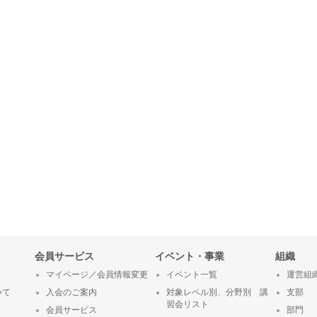
会員サービス
イベント・事業
組織
マイページ／会員情報変更
イベント一覧
運営組
いて
入会のご案内
対象レベル別、分野別 講
支部
習会リスト
会員サービス
部門