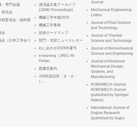
Journal
議・専門会議
講演論文集アーカイブ
(JSME Proceedings)
Mechanical Engineering
・研究会
Letters
機械工学年鑑2025
直轄委員会・臨時委
Journal of Fluid Science
機械工学事典
and Technology
員会
技術ロードマップ
Journal of Thermal
協会（日本工学会リ
部門・支部ニュースレター
Science and Technology
ねじあわせ2026年夏号
Journal of Biomechanical
Science and Engineering
e-learning（JREC-IN
Portal）
Journal of Advanced
Mechanical Design,
図書室案内
Systems, and
JSME談話室「き・か・
Manufacturing
い」
ROBOMECH Journal
ROBOMECH Journal
(published by Springer
Nature)
International Journal of
Engine Research
(published by Sage)