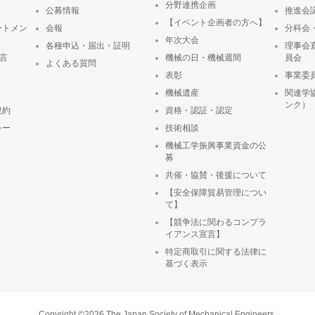
分野連携企画
公募情報
推進会
【イベント企画者の方へ】
ートメン
会報
分科会
年次大会
各種申込・届出・証明
理事会
宣言
機械の日・機械週間
員会
よくある質問
表彰
事業委
ト
機械遺産
関連学
ンク）
規約
資格・認証・認定
シー
技術相談
機械工学振興事業資金の公
募
共催・協賛・後援について
【安全保障貿易管理につい
て】
【競争法に関わるコンプラ
イアンス宣言】
特定商取引に関する法律に
基づく表示
Copyright ©2026 The Japan Society of Mechanical Engineers.