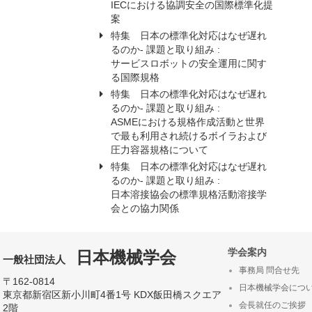
IECにおける協調安全の国際標準化提
案
特集 日本の標準化対応はなぜ遅れ
るのか- 課題と取り組み :
サービスロボットの安全運用に関す
る国際規格
特集 日本の標準化対応はなぜ遅れ
るのか- 課題と取り組み :
ASMEにおける規格作成活動と世界
で最も利用され続けるボイラおよび
圧力容器規格について
特集 日本の標準化対応はなぜ遅れ
るのか- 課題と取り組み :
日本溶接協会の標準規格活動溶接学
会との協力関係
学会案内
日本機械学会
一般社団法人
事務局 問合せ先
〒162-0814
日本機械学会につ
東京都新宿区新小川町4番1号 KDX飯田橋スクエア
会長就任のご挨拶
2階