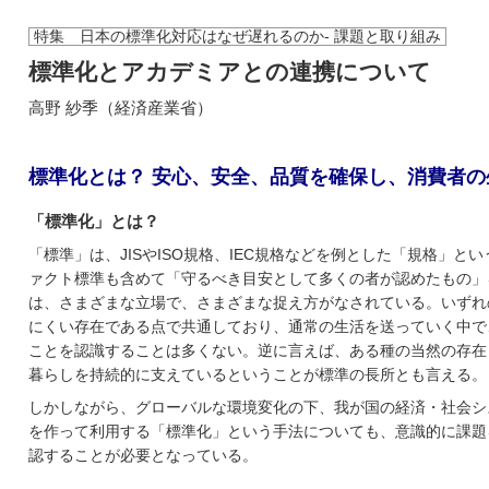
特集 日本の標準化対応はなぜ遅れるのか- 課題と取り組み
標準化とアカデミアとの連携について
高野 紗季（経済産業省）
標準化とは？ 安心、安全、品質を確保し、消費者の
「標準化」とは？
「標準」は、JISやISO規格、IEC規格などを例とした「規格」
ァクト標準も含めて「守るべき目安として多くの者が認めたもの」
は、さまざまな立場で、さまざまな捉え方がなされている。いずれ
にくい存在である点で共通しており、通常の生活を送っていく中で
ことを認識することは多くない。逆に言えば、ある種の当然の存在
暮らしを持続的に支えているということが標準の長所とも言える。
しかしながら、グローバルな環境変化の下、我が国の経済・社会シ
を作って利用する「標準化」という手法についても、意識的に課題
認することが必要となっている。