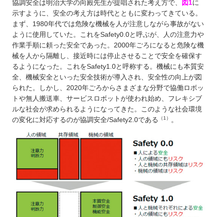
協調安全は明治大学の向殿先生が提唱された考え方で、
図1
に
示すように、安全の考え方は時代とともに変わってきている。
まず、1980年代では危険な機械を人が注意しながら事故がない
ように使用していた。これをSafety0.0と呼ぶが、人の注意力や
作業手順に頼った安全であった。2000年ごろになると危険な機
械を人から隔離し、接近時には停止させることで安全を確保す
るようになった。これをSafety1.0と呼称する。機械にも本質安
全、機械安全といった安全技術が導入され、安全性の向上が図
られた。しかし、2020年ごろからさまざまな分野で協働ロボッ
トや無人搬送車、サービスロボットが使われ始め、フレキシブ
ルな社会が求められるようになってきた。このような社会環境
（1）
の変化に対応するのが協調安全/Safety2.0である
。