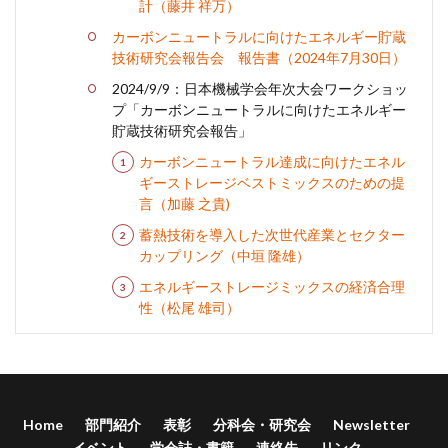
計（藤井 祥万）
カーボンニュートラルに向けたエネルギー貯蔵
技術研究会報告会 報告書（2024年7月30日）
2024/9/9：日本機械学会年次大会ワークショッ
プ「カーボンニュートラルに向けたエネルギー
貯蔵技術研究会報告」
カーボンニュートラル達成に向けたエネル
ギーストレージベストミックスのための提
言（加藤 之貴)
蓄熱技術を導入した次世代産業とセクター
カップリング（中垣 隆雄）
エネルギーストレージミックスの経済合理
性（松尾 雄司）
Home
部門紹介
表彰
分科会・研究会
Newsletter
イベント
学会誌・書籍
連絡先
リンク