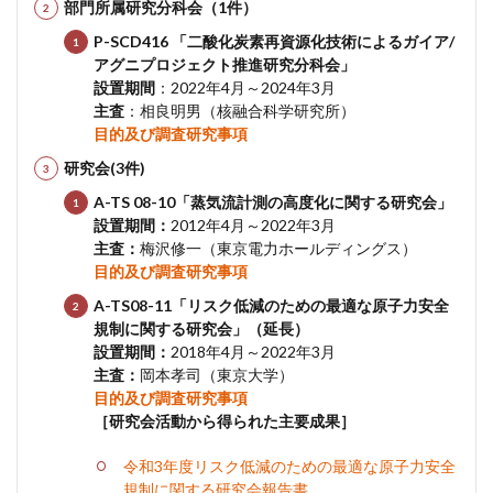
部門所属研究分科会（1件）
P-SCD416 「二酸化炭素再資源化技術によるガイア/
アグニプロジェクト推進研究分科会」
設置期間
：2022年4月～2024年3月
主査
：相良明男（核融合科学研究所）
目的及び調査研究事項
研究会(3件)
A-TS 08-10「蒸気流計測の高度化に関する研究会」
設置期間：
2012年4月～2022年3月
主査：
梅沢修一（東京電力ホールディングス）
目的及び調査研究事項
A-TS08-11「リスク低減のための最適な原子力安全
規制に関する研究会」（延長）
設置期間：
2018年4月～2022年3月
主査：
岡本孝司（東京大学）
目的及び調査研究事項
［研究会活動から得られた主要成果］
令和3年度リスク低減のための最適な原子力安全
規制に関する研究会報告書