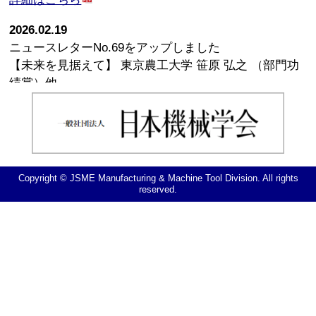
2026.02.19
ニュースレターNo.69をアップしました
【未来を見据えて】 東京農工大学 笹原 弘之 （部門功
績賞）他
詳細はこちら
2026.01.15
2026年10月16日(金)～17日(土)に 第16回 生産加工・工
作機械部門講演会「生産と加工に関する学術講演会
Copyright © JSME Manufacturing & Machine Tool Division. All rights
2026」が開催されます．※
講演申込を6月19日（金）ま
reserved.
で延長しました．
詳細はこちら
2025.12.23
2026年2月24日に【講習会】No.25-170 理工系大学
生・大学院生・高専生を対象としたセミナー 『 ものづ
くり最前線 』が開催されます．