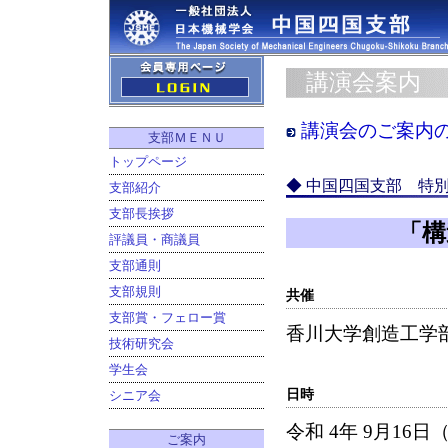
講演会案内
講演会のご案内
支部ＭＥＮＵ
トップページ
◆ 中国四国支部 特
支部紹介
支部長挨拶
「構
評議員・商議員
支部通則
支部規則
共催
支部賞・フェロー賞
香川大学創造工学
技術研究会
学生会
日時
シニア会
令和 4年 9月16日
ご案内