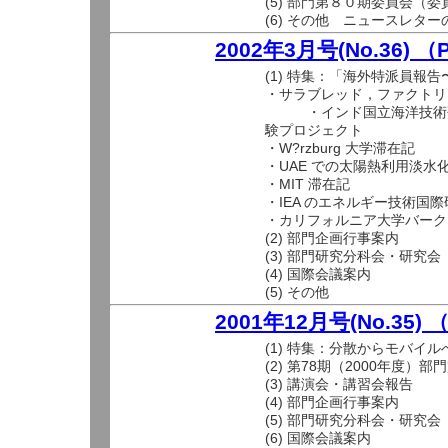
(5) 部門第８０期委員会（
(6) その他 ニュースレタ
2002年3月号(No.36) 
(1) 特集：「海外特派員報
・サラブレッド，ファクトリ
・インド国立海洋技術研究所
験プロジェクト
・W?rzburg 大学滞在記
・UAE での太陽熱利用淡水
・MIT 滞在記
・IEA のエネルギー技術国
・カリフォルニア大学バーク
(2) 部門企画行事案内
(3) 部門研究分科会・研究会
(4) 国際会議案内
(5) その他
2001年12月号(No.35)
(1) 特集：分散からモバイル
(2) 第78期（2000年度）
(3) 講演会・講習会報告
(4) 部門企画行事案内
(5) 部門研究分科会・研究会
(6) 国際会議案内