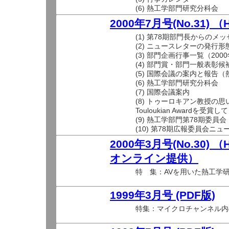
(6) 熱工学部門研究分科会
2000年7月号(No.31) 
(1) 第78期部門長からのメ
(2) ニュースレターの発行
(3) 部門企画行事一覧（2000
(4) 部門賞・部門一般表彰
(5) 国際会議の案内と報告
(6) 熱工学部門研究分科会
(7) 国際会議案内
(8) トゥーロキアン教授の思
Touloukian Awardを受賞し
(9) 熱工学部門第78期委員
(10) 第78期広報委員会ニ
2000年3月号(No.30)
オンライン提供）
特 集：AVを用いた熱工学
1999年3月号 (PDF版)
特集：マイクロチャンネル内