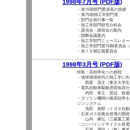
1998年7月号 (PDF版)
・第76期部門委員長の挨拶
・第75期熱工学部門賞
・部門企画行事一覧
・熱工学部門研究分科会
・講演会・講習会の案内
・国際会議案内
・熱工学部門ニュースレター
・熱工学部門第76期委員会
・第７６期広報委員会
1998年3月号 (PDF版)
特集：高効率化への挑戦
・地球環境時代の熱工学に向
西尾 茂文（東京大学生
・電気自動車駆動用固体高分
内田 裕之、渡辺 政廣 
・ガソリン機関の最高効率を
ジンシステム
浅田 俊昭（トヨタ自動
・石炭ガス化複合発電の開発
山内 康弘（三菱重工業（
・コンバインドサイクル発電
石井 潤治（（株）東芝 