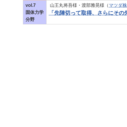
vol.7
山王丸将吾様・渡部雅晃様（
マツダ株
固体力学
「先陣切って取得、さらにその
分野