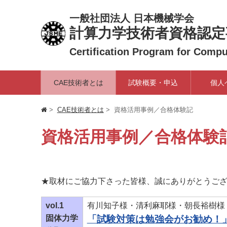
一般社団法人 日本機械学会
計算力学技術者資格認定
Certification Program for Comp
CAE技術者とは
試験概要・申込
個人
CAE技術者とは
資格活用事例／合格体験記
資格活用事例／合格体験
★取材にご協力下さった皆様、誠にありがとうご
vol.1
有川知子様・清利麻耶様・朝長裕樹様
固体力学
「試験対策は勉強会がお勧め！