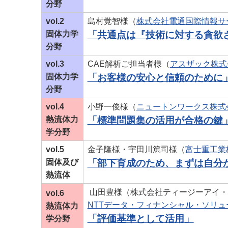
分野
vol.2
島村覚智様（
株式会社電通国際情報サ
固体力学
「共通点は『技術に対する貪欲
分野
vol.3
CAE解析ご担当者様（
アスザック株式
固体力学
「お客様の安心と信頼のために
分野
vol.4
小野一俊様（
ニュートンワークス株式
熱流体力
「標準問題集の活用が合格の鍵
学分野
vol.5
金子隆様・宇田川篤司様（
富士重工業
固体及び
「部下育成のため、まずは自分
熱流体
山田豊様（株式会社ティージーアイ・
vol.6
NTTデータ・フィナンシャル・ソリュ
熱流体力
「評価基準として活用」
学分野