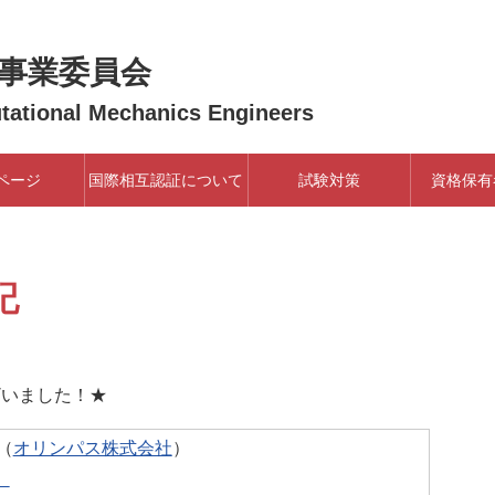
事業委員会
utational Mechanics Engineers
ページ
国際相互認証について
試験対策
資格保有
記
ざいました！★
（
オリンパス株式会社
）
」