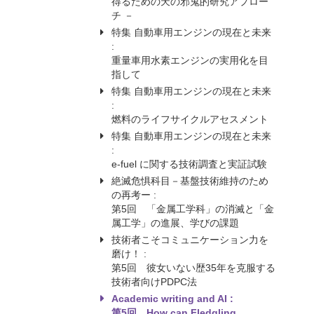
得るための天の邪鬼的研究アプロー
チ －
特集 自動車用エンジンの現在と未来
:
重量車用水素エンジンの実用化を目
指して
特集 自動車用エンジンの現在と未来
:
燃料のライフサイクルアセスメント
特集 自動車用エンジンの現在と未来
:
e-fuel に関する技術調査と実証試験
絶滅危惧科目－基盤技術維持のため
の再考ー :
第5回 「金属工学科」の消滅と「金
属工学」の進展、学びの課題
技術者こそコミュニケーション力を
磨け！ :
第5回 彼女いない歴35年を克服する
技術者向けPDPC法
Academic writing and AI :
第5回 How can Fledgling