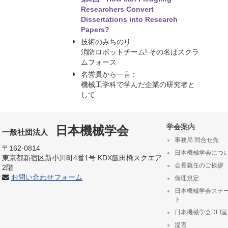
Researchers Convert
Dissertations into Research
Papers?
技術のみちのり :
消防ロボットチーム! その名はスクラ
ムフォース
名誉員から一言 :
機械工学科で学んだ企業の研究者と
して
学会案内
日本機械学会
一般社団法人
事務局 問合せ先
〒162-0814
日本機械学会につ
東京都新宿区新小川町4番1号 KDX飯田橋スクエア
会長就任のご挨拶
2階
お問い合わせフォーム
倫理規定
日本機械学会ステ
ト
日本機械学会DEI
提言