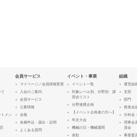
会員サービス
イベント・事業
組織
マイページ／会員情報変更
イベント一覧
運営組
いて
入会のご案内
対象レベル別、分野別 講
支部
習会リスト
会員サービス
部門
分野連携企画
公募情報
推進会
【イベント企画者の方へ】
ートメン
会報
分科会
年次大会
各種申込・届出・証明
理事会
宣言
機械の日・機械週間
員会
よくある質問
表彰
事業委