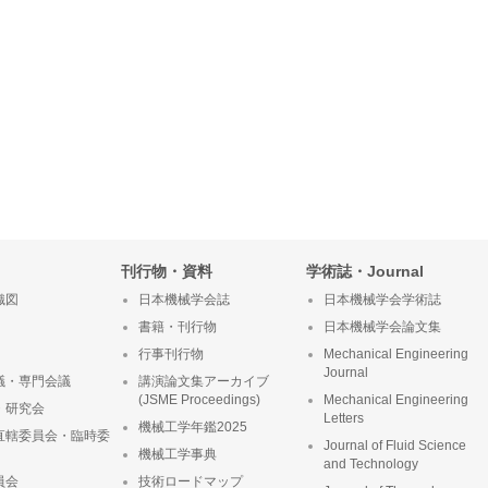
刊行物・資料
学術誌・Journal
織図
日本機械学会誌
日本機械学会学術誌
書籍・刊行物
日本機械学会論文集
行事刊行物
Mechanical Engineering
Journal
議・専門会議
講演論文集アーカイブ
(JSME Proceedings)
Mechanical Engineering
・研究会
Letters
機械工学年鑑2025
直轄委員会・臨時委
Journal of Fluid Science
機械工学事典
and Technology
員会
技術ロードマップ