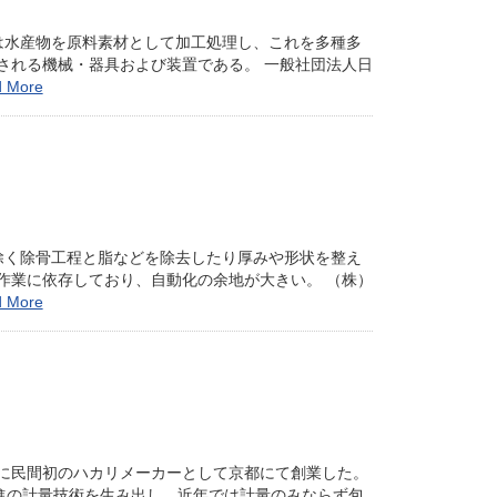
は水産物を原料素材として加工処理し、これを多種多
される機械・器具および装置である。 一般社団法人日
 More
除く除骨工程と脂などを除去したり厚みや形状を整え
作業に依存しており、自動化の余地が大きい。 （株）
 More
）年に民間初のハカリメーカーとして京都にて創業した。
進の計量技術を生み出し、近年では計量のみならず包