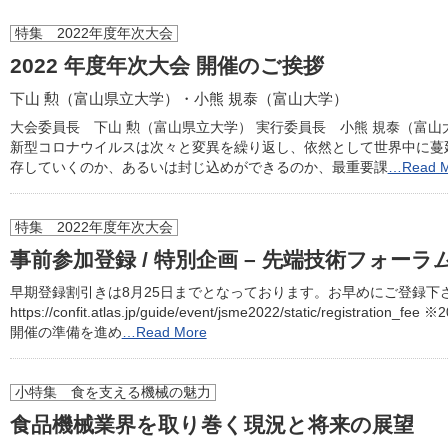
特集 2022年度年次大会
2022 年度年次大会 開催のご挨拶
下山 勲（富山県立大学）・小熊 規泰（富山大学）
大会委員長 下山 勲（富山県立大学） 実行委員長 小熊 規泰（富
新型コロナウイルスは次々と変異を繰り返し、依然として世界中に蔓
存していくのか、あるいは封じ込めができるのか、最重要課
…Read M
特集 2022年度年次大会
事前参加登録 / 特別企画 – 先端技術フォー
早期登録割引きは8月25日までとなっております。お早めにご登録下
https://confit.atlas.jp/guide/event/jsme2022/static/re
開催の準備を進め
…Read More
小特集 食を支える機械の魅力
食品機械業界を取り巻く現況と将来の展望