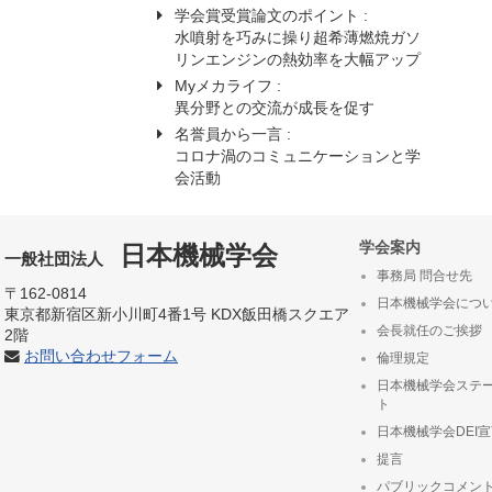
学会賞受賞論文のポイント :
水噴射を巧みに操り超希薄燃焼ガソ
リンエンジンの熱効率を大幅アップ
Myメカライフ :
異分野との交流が成長を促す
名誉員から一言 :
コロナ渦のコミュニケーションと学
会活動
学会案内
日本機械学会
一般社団法人
事務局 問合せ先
〒162-0814
日本機械学会につ
東京都新宿区新小川町4番1号 KDX飯田橋スクエア
会長就任のご挨拶
2階
お問い合わせフォーム
倫理規定
日本機械学会ステ
ト
日本機械学会DEI
提言
パブリックコメン