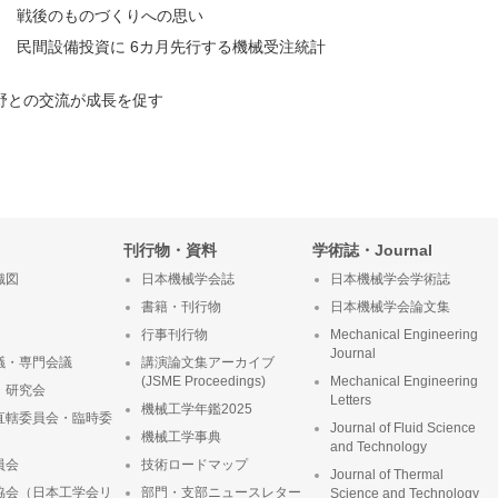
回 戦後のものづくりへの思い
回 民間設備投資に 6カ月先行する機械受注統計
野との交流が成長を促す
刊行物・資料
学術誌・Journal
織図
日本機械学会誌
日本機械学会学術誌
書籍・刊行物
日本機械学会論文集
行事刊行物
Mechanical Engineering
Journal
議・専門会議
講演論文集アーカイブ
(JSME Proceedings)
Mechanical Engineering
・研究会
Letters
機械工学年鑑2025
直轄委員会・臨時委
Journal of Fluid Science
機械工学事典
and Technology
員会
技術ロードマップ
Journal of Thermal
協会（日本工学会リ
部門・支部ニュースレター
Science and Technology