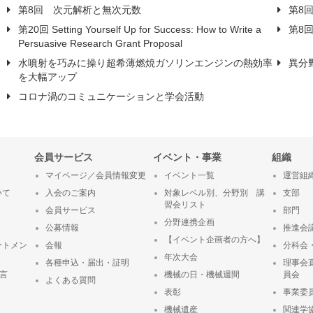
第8回 次元解析と無次元数
第8
第20回 Setting Yourself Up for Success: How to Write a
第8
Persuasive Research Grant Proposal
水噴射を巧みに操り超希薄燃焼ガソリンエンジンの熱効率
異分
を大幅アップ
コロナ渦のコミュニケーションと学会活動
会員サービス
イベント・事業
組織
マイページ／会員情報変更
イベント一覧
運営組
いて
入会のご案内
対象レベル別、分野別 講
支部
習会リスト
会員サービス
部門
分野連携企画
公募情報
推進会
【イベント企画者の方へ】
ートメン
会報
分科会
年次大会
各種申込・届出・証明
理事会
宣言
機械の日・機械週間
員会
よくある質問
表彰
事業委
ト
機械遺産
関連学