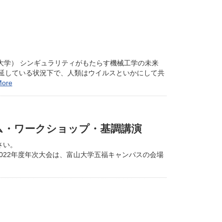
山大学） シンギュラリティがもたらす機械工学の未来
延している状況下で、人類はウイルスといかにして共
ore
ラム・ワークショップ・基調講演
さい。
gistration_fee ※2022年度年次大会は、富山大学五福キャンパスの会場