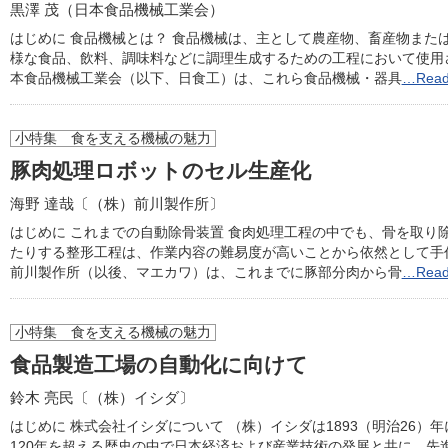
黒澤 茂（日本食品機械工業会）
はじめに 食品機械とは？ 食品機械は、主として農産物、畜産物また
様な食品、飲料、調味料などに調理生成するための工程において使用
本食品機械工業会（以下、日食工）は、これら食品機械・器具
…Read
小特集 食を支える機械の魅力
豚肉処理ロボットのセル生産化
海野 達哉〔（株）前川製作所〕
はじめに これまでの自動除骨装置 食肉処理工程の中でも、骨を取り
たりする整形工程は、作業内容の難易度が高いことから依然として手
前川製作所（以後、マエカワ）は、これまでに豚部分肉から骨
…Read
小特集 食を支える機械の魅力
食品製造工場の自動化に向けて
鈴木 亮民〔（株）イシダ〕
はじめに 株式会社イシダについて （株）イシダは1893（明治26
120年を超える歴史の中で日本経済および産業技術の発展と共に、先