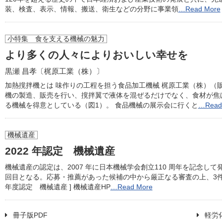
装、検査、表示、情報、搬送、衛生などの分野に事業領
…Read More
小特集 食を支える機械の魅力
より多くの人々によりおいしい幸せを
黒瀬 昌孝〔梶原工業（株）〕
加熱撹拌機とは 味作りの工程を担う食品加工機械 梶原工業（株）（
機の製造、販売を行い、撹拌翼で液体を混ぜるだけでなく、食材が焦
る機械を得意としている（図1）。 食品機械の展示会に行くと
…Read
機械遺産
2022 年認定 機械遺産
機械遺産の認定は、2007 年に日本機械学会創立110 周年を記念して
回目となる。応募・推薦があった候補の中から厳正なる審査の上、3件の認
年度認定 機械遺産 ] 機械遺産HP
…Read More
冊子版PDF
軽労