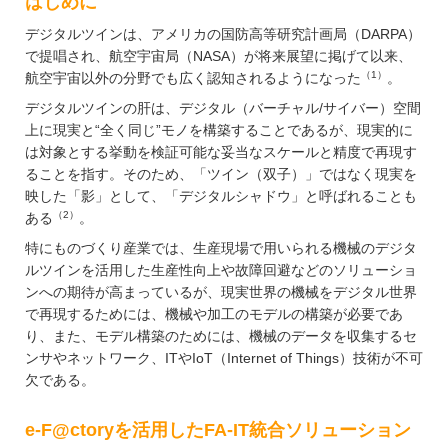
はじめに
デジタルツインは、アメリカの国防高等研究計画局（DARPA）
で提唱され、航空宇宙局（NASA）が将来展望に掲げて以来、
（1）
航空宇宙以外の分野でも広く認知されるようになった
。
デジタルツインの肝は、デジタル（バーチャル/サイバー）空間
上に現実と“全く同じ”モノを構築することであるが、現実的に
は対象とする挙動を検証可能な妥当なスケールと精度で再現す
ることを指す。そのため、「ツイン（双子）」ではなく現実を
映した「影」として、「デジタルシャドウ」と呼ばれることも
（2）
ある
。
特にものづくり産業では、生産現場で用いられる機械のデジタ
ルツインを活用した生産性向上や故障回避などのソリューショ
ンへの期待が高まっているが、現実世界の機械をデジタル世界
で再現するためには、機械や加工のモデルの構築が必要であ
り、また、モデル構築のためには、機械のデータを収集するセ
ンサやネットワーク、ITやIoT（Internet of Things）技術が不可
欠である。
e-F@ctoryを活用したFA-IT統合ソリューション