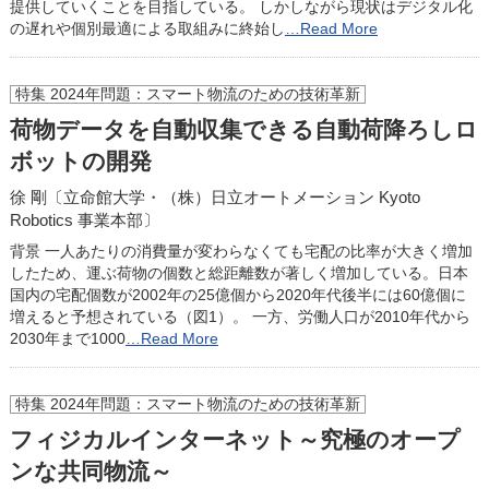
提供していくことを目指している。 しかしながら現状はデジタル化
の遅れや個別最適による取組みに終始し
…Read More
特集 2024年問題：スマート物流のための技術革新
荷物データを自動収集できる自動荷降ろしロ
ボットの開発
徐 剛〔立命館大学・（株）日立オートメーション Kyoto
Robotics 事業本部〕
背景 一人あたりの消費量が変わらなくても宅配の比率が大きく増加
したため、運ぶ荷物の個数と総距離数が著しく増加している。日本
国内の宅配個数が2002年の25億個から2020年代後半には60億個に
増えると予想されている（図1）。 一方、労働人口が2010年代から
2030年まで1000
…Read More
特集 2024年問題：スマート物流のための技術革新
フィジカルインターネット～究極のオープ
ンな共同物流～