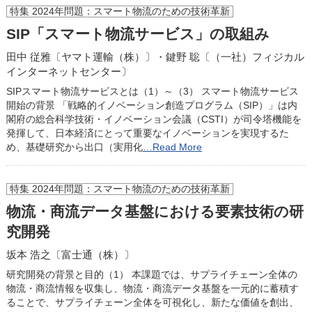
特集 2024年問題：スマート物流のための技術革新
SIP「スマート物流サービス」の取組み
田中 従雅〔ヤマト運輸（株）〕・鍵野 聡〔（一社）フィジカル
インターネットセンター〕
SIPスマート物流サービスとは（1）～（3） スマート物流サービス
開始の背景 「戦略的イノベーション創造プログラム（SIP）」は内
閣府の総合科学技術・イノベーション会議（CSTI）が司令塔機能を
発揮して、日本経済にとって重要なイノベーションを実現するた
め、基礎研究から出口（実用化
…Read More
特集 2024年問題：スマート物流のための技術革新
物流・商流データ基盤における要素技術の研
究開発
坂本 浩之〔富士通（株）〕
研究開発の背景と目的（1） 本課題では、サプライチェーン全体の
物流・商流情報を収集し、物流・商流データ基盤を一元的に蓄積す
ることで、サプライチェーン全体を可視化し、新たな価値を創出、