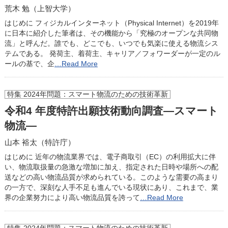
荒木 勉（上智大学）
はじめに フィジカルインターネット（Physical Internet）を2019年
に日本に紹介した筆者は、その機能から「究極のオープンな共同物
流」と呼んだ。誰でも、どこでも、いつでも気楽に使える物流シス
テムである。 発荷主、着荷主、キャリア／フォワーダーが一定のル
ールの基で、企
…Read More
特集 2024年問題：スマート物流のための技術革新
令和4 年度特許出願技術動向調査―スマート
物流―
山本 裕太（特許庁）
はじめに 近年の物流業界では、電子商取引（EC）の利用拡大に伴
い、物流取扱量の急激な増加に加え、指定された日時や場所への配
送などの高い物流品質が求められている。このような需要の高まり
の一方で、深刻な人手不足も進んでいる現状にあり、これまで、業
界の企業努力により高い物流品質を誇って
…Read More