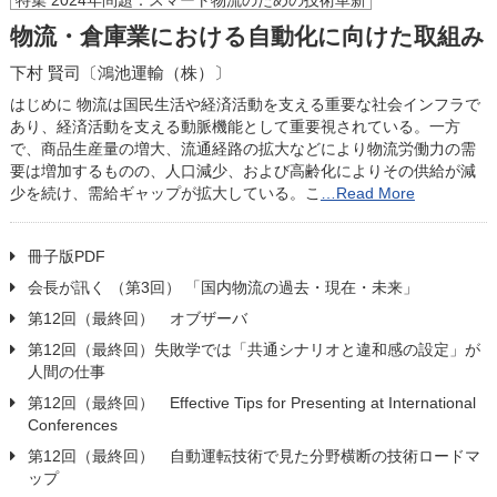
特集 2024年問題：スマート物流のための技術革新
物流・倉庫業における自動化に向けた取組み
下村 賢司〔鴻池運輸（株）〕
はじめに 物流は国民生活や経済活動を支える重要な社会インフラで
あり、経済活動を支える動脈機能として重要視されている。一方
で、商品生産量の増大、流通経路の拡大などにより物流労働力の需
要は増加するものの、人口減少、および高齢化によりその供給が減
少を続け、需給ギャップが拡大している。こ
…Read More
冊子版PDF
会長が訊く （第3回） 「国内物流の過去・現在・未来」
第12回（最終回） オブザーバ
第12回（最終回）失敗学では「共通シナリオと違和感の設定」が
人間の仕事
第12回（最終回） Effective Tips for Presenting at International
Conferences
第12回（最終回） 自動運転技術で見た分野横断の技術ロードマ
ップ