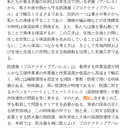
私たちが着る衣服の目的は日常生活で用いる衣服
（アパレル）
から、寒さや炎や熱から守る防護服
（プロテクティブアパレ
ル）
まで幅広くさまざまである。目的の一つは暑さや寒さから
私たちの身体を守ることであり、織物や編み物などの生地構造
や特性は保温効果と関係する。また、私たちは服を重ね着にす
ることで身体を保温するが、この工夫は、生地と生地との間に
生じる空気により保温効果を生み出していることは言うまでも
ない。これら保温につながる考え方は、主として生地内部およ
び生地と生地との空間に生ずる熱移動を活用した衣服工学であ
る。
防護服
（プロテクティブアパレル）
は、着用する作業温度が明
らかな工場作業者の作業服と作業温度が低温から高温まで幅広
く、時には極限環境を想定する消防・警察・防衛で用いる特殊
服がある。特殊服は、高い防護性が特徴であるが、防護に対す
るカウンターパートとしてヒートストレス
（温熱快適性）
や動
作快適性の問題を常に有する。そのため、
図1
に示す多くの工
学を動員して問題をクリアする必要がある。筆者の現在の主た
る研究領域は、この特殊服の中でも「熱と炎」に対する防護を
必要とする防火服の熱防護、経年劣化と人体の温熱快適性であ
る。本稿では、防火服を例に取り上げ、プロテクティブアパレ