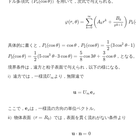
(
cos
)
ドル多項式（
P
θ
）を用いて，次式で与えられる。
n
φ
(
r
,
θ
)
=
∑
k
=
0
∞
(
A
k
r
k
+
B
k
r
k
+
1
)
P
k
(
c
∞
(
)
B
∑
k
(
,
)
=
+
(
k
φ
r
θ
A
r
P
k
k
+
1
k
r
=
0
k
P
2
(
cos
θ
)
=
1
2
(
3
cos
2
θ
–
1
)
1
P
1
(
cos
θ
)
=
cos
θ
2
(
cos
)
=
cos
(
cos
)
=
(
3
cos
–
1
)
具体的に書くと，
P
θ
θ
，
P
θ
θ
1
2
2
P
3
(
cos
θ
)
=
1
2
(
5
cos
3
θ
–
3
cos
θ
)
=
5
8
cos
3
θ
+
3
8
cos
θ
1
5
3
3
(
cos
)
=
(
5
cos
–
3
cos
)
=
cos
3
+
cos
P
θ
θ
θ
θ
θ
，となる
3
2
8
8
境界条件は，遠方と粒子表面で与えられ，以下の様になる。
U
∞
i）遠方では，一様流
U
より，無限遠で
∞
u
=
U
∞
e
x
u
=
e
U
∞
x
e
x
e
ここで，
は，一様流の方向の単位ベクトル。
x
r
=
R
0
=
ii）物体表面（
r
R
）では，表面を貫く流れがない条件より
0
u
⋅
n
=
0
u
⋅
n
=
0