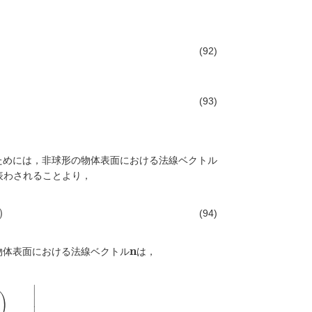
(92)
(93)
ためには，非球形の物体表面における法線ベクトル
表わされることより，
)
(94)
n
n
物体表面における法線ベクトル
は，
(
1
r
∂
F
∂
θ
)
2
|
F
=
0
=
e
r
–
ε
n
∂
P
n
(
cos
θ
)
∂
θ
e
θ
+
O
(
ε
n
2
)
∣
)
∣

∣
