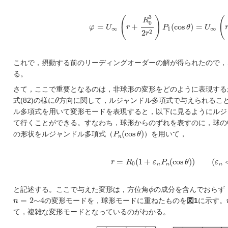
φ
=
U
∞
(
r
+
R
0
3
2
r
2
)
P
1
(
cos
θ
)
=
U
∞
(
r
+
R
3
(
)
(
R
0
=
+
(
cos
)
=
φ
U
r
P
θ
U
∞
1
∞
2
2
r
これで，摂動する前のリーディングオーダーの解が得られたので，
る。
さて，ここで重要となるのは，非球形の変形をどのように表現する
θ
式(82)の様に
θ
方向に関して，ルジャンドル多項式で与えられるこ
ル多項式を用いて変形モードを表現すると，以下に見るようにルジ
て行くことができる。すなわち，球形からのずれを表すのに，球の
P
n
(
cos
θ
)
(
cos
)
の形状をルジャンドル多項式（
P
θ
）を用いて，
n
r
=
R
0
(
1
+
ε
n
P
n
(
cos
θ
)
)
(
ε
n
≪
1
)
=
(
1
+
(
cos
)
)
(
r
R
ε
P
θ
ε
0
n
n
n
ϕ
と記述する。ここで与えた変形は，方位角
ϕ
の成分を含んでおらず
n
=
2
∼
4
=
2
∼
4
n
の変形モードを，球形モードに重ねたものを
図1
に示す。
て，複雑な変形モードとなっているのがわかる。