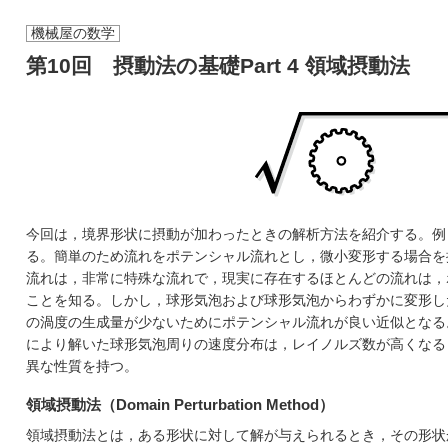
機械屋の数学
第10回 摂動法の基礎Part 4 領域摂動法
今回は，境界形状に摂動が加わったときの解析方法を紹介する。例
る。簡単のため流れをポテンシャル流れとし，微小変形する場合を
流れは，非常に特殊な流れで，現実に存在するほとんどの流れは，
ことを知る。しかし，球形気泡および球形気泡からわずかに変形し
の渦度の生成量が少ないためにポテンシャル流れが良い近似となる。実際
により解いた球形気泡周りの速度分布は，レイノルズ数が高くなる
異な性質を持つ。
領域摂動法（Domain Perturbation Method）
領域摂動法とは，ある形状に対して解が与えられるとき，その形状