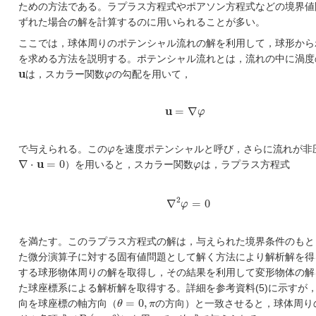
ための方法である。ラプラス方程式やポアソン方程式などの境界値
ずれた場合の解を計算するのに用いられることが多い。
ここでは，球体周りのポテンシャル流れの解を利用して，球形から
を求める方法を説明する。ポテンシャル流れとは，流れの中に渦度
φ
u
u
は，スカラー関数
φ
の勾配を用いて，
u
=
∇
φ
u
=
∇
φ
φ
で与えられる。この
φ
を速度ポテンシャルと呼び，さらに流れが非
∇
⋅
u
=
0
φ
∇
⋅
u
=
0
）を用いると，スカラー関数
φ
は，ラプラス方程式
∇
2
φ
=
0
2
∇
=
0
φ
を満たす。このラプラス方程式の解は，与えられた境界条件のもと
た微分演算子に対する固有値問題として解く方法により解析解を得
する球形物体周りの解を取得し，その結果を利用して変形物体の解
た球座標系による解析解を取得する。詳細を参考資料(5)に示すが
θ
=
0
,
π
=
0
,
向を球座標の軸方向（
θ
π
の方向）と一致させると，球体周り
P
n
(
cos
θ
)