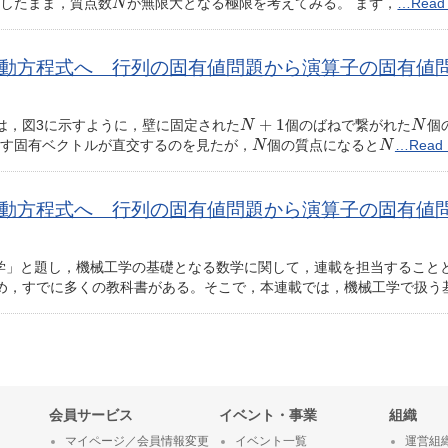
したまま，質点数
が無限大となる極限を考えてみる。 まず，
…Read
N
方程式へ 行列の固有値問題から演算子の固有値問題へ 
N
+
1
N
+
1
は，図3に示すように，壁に固定された
個のばねで繋がれた
個
N
N
N
N
す固有ベクトルが直交するのを見たが，
個の質点になると
…Read 
N
N
方程式へ 行列の固有値問題から演算子の固有値問題へ 
数学」と題し，機械工学の基礎となる数学に関して，連載を担当すること
め，すでに多くの教科書がある。そこで，本連載では，機械工学で扱う
会員サービス
イベント・事業
組織
マイページ／会員情報変更
イベント一覧
運営組