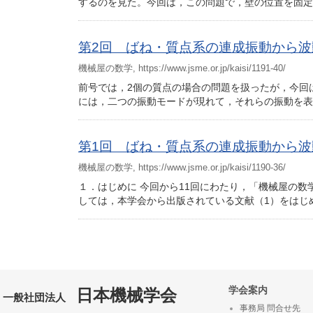
するのを見た。今回は，この問題で，壁の位置を固定
第2回 ばね・質点系の連成振動から波動
機械屋の数学, https://www.jsme.or.jp/kaisi/1191-40/
前号では，2個の質点の場合の問題を扱ったが，今回
には，二つの振動モードが現れて，それらの振動を表
第1回 ばね・質点系の連成振動から波動
機械屋の数学, https://www.jsme.or.jp/kaisi/1190-36/
１．はじめに 今回から11回にわたり，「機械屋の
しては，本学会から出版されている文献（1）をはじ
学会案内
日本機械学会
一般社団法人
事務局 問合せ先