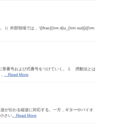
\frac{{\rm d}u_{\rm out}}{{\rm
章番号および式番号をつけていく。 1. 摂動法とは
，
…Read More
に波が伝わる縦波に対応する。一方，ギターやバイオ
小さい
…Read More