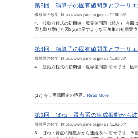
第5回 演算子の固有値問題とフーリエ級数
機械屋の数学, https://www.jsme.or.jp/kaisi/1195-36/
4. 波動方程式の初期値・境界値問題（続き） 今
回も取り挙げた図9(a)に示すような三角形の初期変
第4回 演算子の固有値問題とフーリエ級数
機械屋の数学, https://www.jsme.or.jp/kaisi/1193-38/
4. 波動方程式の初期値・境界値問題 前号では，区
(17) を，両端固定の境界
…Read More
第3回 ばね・質点系の連成振動から波動
機械屋の数学, https://www.jsme.or.jp/kaisi/1192-34/
N
3. ばね・質点の離散系から連続系へ 前号では，
N