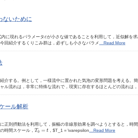
わないために
ε
式内に現れるパラメータ
が小さな値であることを利用して，近似解を求
ε
，今回紹介するくりこみ群は，必ずしも小さなパラメ
…Read More
法
紹介する。例として，一様流中に置かれた気泡の変形問題を考える。簡
ャル流れは，非常に特殊な流れで，現実に存在するほとんどの流れは，
スケール解析
に正則摂動法を利用して，振幅の非線形効果を調べようとすると，時間
T
0
=
t
=
の時間スケール，
，$T_1 = \varepsilon
…Read More
T
t
0