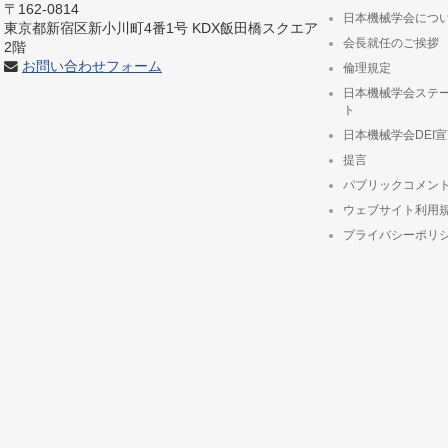
〒162-0814
日本機械学会につ
東京都新宿区新小川町4番1号 KDX飯田橋スクエア
会長就任のご挨拶
2階
お問い合わせフォーム
倫理規定
日本機械学会ステ
ト
日本機械学会DEI
提言
パブリックコメン
ウェブサイト利用
プライバシーポリ