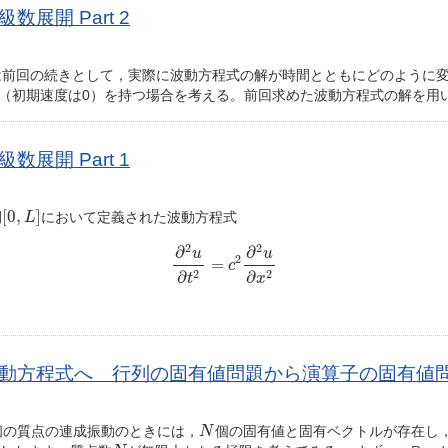
展開 Part 2
回は前回の続きとして，実際に波動方程式の解が時間とともにどのように
位（初期速度は0）を持つ場合を考える。前回求めた波動方程式の解を用
展開 Part 1
[
0
,
L
]
[
0
,
]
間
において定義された波動方程式
L
∂
2
u
∂
t
2
=
c
2
∂
2
u
∂
x
2
2
2
∂
∂
u
u
2
=
c
2
2
∂
∂
t
x
方程式へ 行列の固有値問題から演算子の固有値問題へ 
N
個の質点の連成振動のときには，
個の固有値と固有ベクトルが存在し
N
N