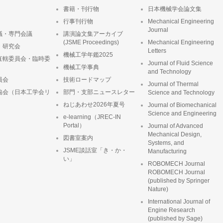
書籍・刊行物
日本機械学会論文集
行事刊行物
Mechanical Engineering
Journal
議・専門会議
講演論文集アーカイブ
(JSME Proceedings)
Mechanical Engineering
・研究会
Letters
機械工学年鑑2025
直轄委員会・臨時委
Journal of Fluid Science
機械工学事典
and Technology
員会
技術ロードマップ
Journal of Thermal
協会（日本工学会リ
部門・支部ニュースレター
Science and Technology
ねじあわせ2026年夏号
Journal of Biomechanical
Science and Engineering
e-learning（JREC-IN
Portal）
Journal of Advanced
Mechanical Design,
図書室案内
Systems, and
JSME談話室「き・か・
Manufacturing
い」
ROBOMECH Journal
ROBOMECH Journal
(published by Springer
Nature)
International Journal of
Engine Research
(published by Sage)