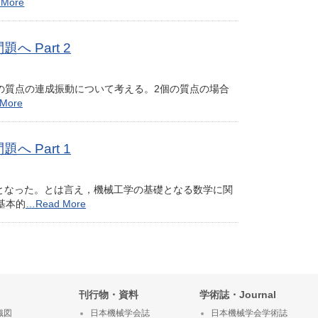
 More
Part 2
の質点の連成振動について考える。2個の質点の場合
More
Part 1
となった。とは言え，機械工学の基礎となる数学に関
基本的
…Read More
刊行物・資料
学術誌・Journal
織図
日本機械学会誌
日本機械学会学術誌