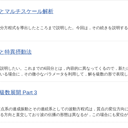
動法とマルチスケール解析
出したところまで説明した。今回は，その続きを説明する。 i）外部領域では， \[
法と特異摂動法
説明したい。これまでの6回分とは，内容的に異なってくるので，新たに
いる場合に，その微小なパラメータを利用して，解を級数の形で表現し
展開 Part 3
・質点系の連成振動とその連続系としての波動方程式は，質点の変位方向
る方向と直交しており波の伝播の形態は異なるが，この場合にも変位が