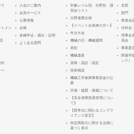
いて
入会のご案内
対象レベル別、分野別 講
支部
習会リスト
会員サービス
部門
分野連携企画
公募情報
推進会
【イベント企画者の方へ】
ートメン
会報
分科会
年次大会
各種申込・届出・証明
理事会
宣言
機械の日・機械週間
員会
よくある質問
表彰
事業委
ト
機械遺産
関連学
ンク）
規約
資格・認証・認定
シー
技術相談
機械工学振興事業資金の公
募
共催・協賛・後援について
【安全保障貿易管理につい
て】
【競争法に関わるコンプラ
イアンス宣言】
特定商取引に関する法律に
基づく表示