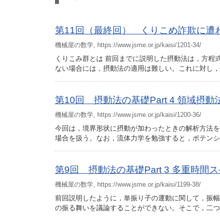
第11回（最終回） くりこめ詐欺に遭
機械屋の数学, https://www.jsme.or.jp/kaisi/1201-34/
くりこみ群とは 前回までに説明した摂動法は，方程
ない場合には，摂動法の適用は難しい。これに対し
第10回 摂動法の基礎Part 4 領域摂動
機械屋の数学, https://www.jsme.or.jp/kaisi/1200-36/
今回は，境界形状に摂動が加わったときの解析方法を
場合を扱う。なお，流体力学を勉強すると，ポテンシ
第9回 摂動法の基礎Part 3 多重時間
機械屋の数学, https://www.jsme.or.jp/kaisi/1199-38/
前回説明したように，単振り子の運動に関して，振幅
の振る舞いを議論することができない。そこで，二つ