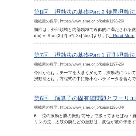
第8回 摂動法の基礎Part 2 特異摂
機械屋の数学, https://www.jsme.or.jp/kaisi/1198-26/
前回は，外部領域と内部領域で近似的に満たされる微分方程式を導
d}x} = -\frac{3}{2} e^{-3x} \text{より，}\
…Read More
第7回 摂動法の基礎Part 1 正則摂動
機械屋の数学, https://www.jsme.or.jp/kaisi/1197-26/
今回からは，テーマを大きく変えて，摂動法について
摂動法とは，方程式の中に微小なパラメータを含んで
第6回 演算子の固有値問題とフーリエ級数
機械屋の数学, https://www.jsme.or.jp/kaisi/1196-34/
6. 弦の振動と膜の振動 前号まで扱ってきたばね
リンの弦，太鼓の膜などの振動は，変位が波の伝播す