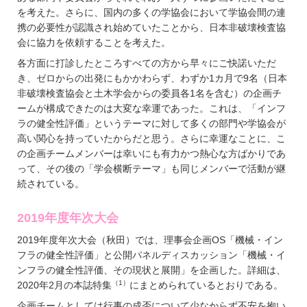
を考えた。さらに、国内の多くの学協会において学協会間の連
携の必要性が認識され始めていたことから、日本非破壊検査協
会に協力を依頼することを考えた。
各方面に打診したところすべての方から早々にご快諾いただ
き、ゼロからの出発にもかかわらず、わずか1カ月で9名（日本
非破壊検査協会と土木学会からの委員各1名を含む）の企画チ
ームが構成できたのは大変な幸運であった。これは、「インフ
ラの健全性評価」というテーマに対して多くの部門や学協会が
高い関心を持っていたからだと思う。さらに幸運なことに、こ
の企画チームメンバーは幸いにも有力かつ熱心な方ばかりであ
って、その後の「学会横断テーマ」も同じメンバーで活動が継
続されている。
2019年度年次大会
2019年度年次大会（秋田）では、理事会企画OS「機械・イン
フラの健全性評価」と公開パネルディスカッション「機械・イ
ンフラの健全性評価、その現状と展開」を企画した。詳細は、
（1）
2020年2月の本誌特集
にまとめられているとおりである。
企画チームとしては行事の成否について少なからず不安を抱い