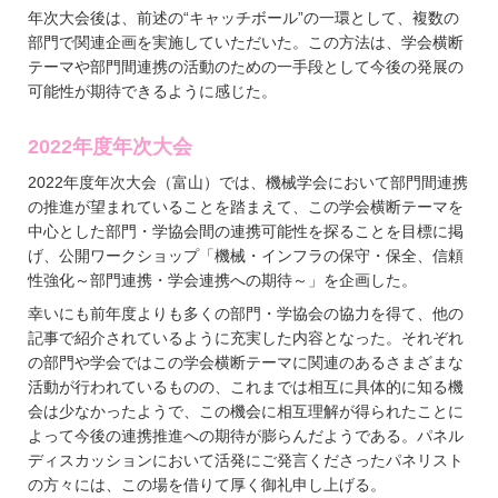
年次大会後は、前述の“キャッチボール”の一環として、複数の
部門で関連企画を実施していただいた。この方法は、学会横断
テーマや部門間連携の活動のための一手段として今後の発展の
可能性が期待できるように感じた。
2022年度年次大会
2022年度年次大会（富山）では、機械学会において部門間連携
の推進が望まれていることを踏まえて、この学会横断テーマを
中心とした部門・学協会間の連携可能性を探ることを目標に掲
げ、公開ワークショップ「機械・インフラの保守・保全、信頼
性強化～部門連携・学会連携への期待～」を企画した。
幸いにも前年度よりも多くの部門・学協会の協力を得て、他の
記事で紹介されているように充実した内容となった。それぞれ
の部門や学会ではこの学会横断テーマに関連のあるさまざまな
活動が行われているものの、これまでは相互に具体的に知る機
会は少なかったようで、この機会に相互理解が得られたことに
よって今後の連携推進への期待が膨らんだようである。パネル
ディスカッションにおいて活発にご発言くださったパネリスト
の方々には、この場を借りて厚く御礼申し上げる。