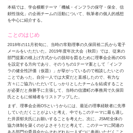
本稿では、学会横断テーマ「機械・インフラの保守・保全、信
頼性強化」の企画チームの活動について、執筆者の個人的感想
を中心に紹介する。
ことのはじめ
2018年の11月初旬に、当時の常勤理事の久保田裕二氏から電子
メールをいただいた。2019年度年次大会（秋田）では、従来の
部門提案の積上げ方式からの脱却を図るために理事会企画のOS
を設定する方向であり、そのうちの1テーマ案として「インフ
ラの健全性評価（仮題）」が挙がっているので相談したいとの
ことであった。自分一人では大変だと直感したので、有力な
方々にご協力いただいてしっかりとしたチームを結成すること
が必要だと身勝手に主張して、当時の信濃町の事務局で久保田
氏とともに候補者をリストアップした。
まず、理事会企画OSというからには、最近の理事経験者に先導
していただくことがよいと考え、中でもこのテーマに最も適し
た井原郁夫氏にお願いすることを考えた。次に、JSME全体の
協力体制を築くのがよさそうだと考えて、このテーマに関連の
ある部門や委員会からそれぞれお一人ずつに参画いただくこと