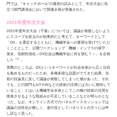
門では、“キャッチボール”の最初の試みとして、年次大会に先
立つ部門講演会において関連企画が実施された。
2021年度年次大会
2021年度年次大会（千葉）については、議論が発散しないよう
にスコープを絞るのが効果的だと考えて、キーワードとして
「DX」を選定するとともに、機械学会への要望を挙げていただ
くこととして、公開ワークショップ「機械・インフラの保守・
保全、信頼性強化～DX社会は機械学会に何を望む？～」を企画
（4）
した
。
実際のところは、DXというキーワードが社会全体から広く注目
を集めるものだったため、多種多様な話題がでてきた結果、当
初の目論見に反して議論が発散してしまった感があった。それ
でも、どの部門もIoTやAIなどの技術の活用には大いに期待して
いること、とはいえ機械学会全体としてこの種の技術の活用を
推進させるような取組みが不足していることなどが明らかとな
った。なお、オンライン方式でのパネルディスカッションでは
議論の活性化が難しく、進行役としてパネリストの方々には申
し訳なく思った。