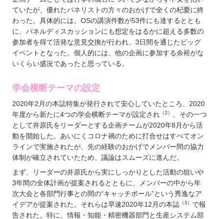
ていたが、優れたパネリストの方々のおかげで全くの杞憂に終
わった。具体的には、OSの講演件数が53件にも達するととも
に、パネルディスカッションにも想定をはるかに超える多数の
参加者を得て活発な意見交換が行われ、3日間を通じたビッグ
イベントとなった。個人的には、他の企画に参加する余裕がな
いくらい盛況であったと思っている。
学会横断テーマの設定
2020年2月の本誌特集が発行されて安心していたところ、2020
（2）
年度から新たに4つの学会横断テーマが設定され
、その一つ
として井原氏をリーダーとする企画チームが2020年8月から活
動を開始した。あいにくコロナ禍のために打合せはすべてオン
ラインで実施されたが、先の経験のおかげでメンバー間の協力
体制が確立されていたため、議論はスムーズに進んだ。
まず、リーダーの井原氏から実にしっかりとした活動の狙いや
3年間の全体計画が提案されるとともに、メンバーの中から年
次大会と各部門行事との間の“キャッチボール”という秀逸なア
（3）
イデアが提案された。それらは早速2020年12月の本誌
で報
告された。特に、情報・知能・精密機器部門と生産システム部