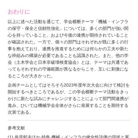
おわりに
以上に述べた活動を通じて、学会横断テーマ「機械・インフラ
の保守・保全と信頼性強化」については、多くの部門が強い関
心を持っていること、および今後の連携が期待されていること
が確認された。一方で、個々の部門はそれぞれが既に多くの行
事を抱えており、連携を推進するためには何らかの工夫や新た
な枠組みの構築が必要であることも認識された。また、他の学
会（土木学会と日本非破壊検査協会）とは、テーマは共通であ
ってもそれぞれの守備範囲が異なるからこそ、互いに刺激にな
るところが大きかった。
企画チームとしてはそろそろ2023年度年次大会に向けて検討を
開始するべきところであるが、この学会横断テーマ活動をきっ
かけに新たな試みにチャレンジすることによって部門間連携が
進み、ひいては機械学会全体がさらに発展することを期待する
次第である。
参考文献
(1) 井原郁夫ほか,特集 機械・インフラの健全性評価の現状と展