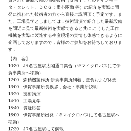
賞された最新設備の開発技術（ＢＭＴ：ビルトインモー
タ・タレット、ＤＣＧ：重心駆動 等）の紹介を実際に開
発に携われた技術者の方から直接ご説明頂く予定です。ま
た、工場見学としましては，技術講演で紹介した最新設備
を間近に見て最新技術を実感できると共に,こうした工作
機械を実際に製造する生産現場の実情も体感できるように
企画しておりますので，皆様のご参加をお待ちしておりま
す．
【内 容】
10:30 JR名古屋駅太閤通口集合（※マイクロバスにて伊
賀事業所へ移動）
12:00 森精機製作所 伊賀事業所到着，昼食および休憩
13:00 伊賀事業所長挨拶，会社・事業所説明
13:20 技術講演
14:10 工場見学
15:40 質疑応答
16:00 伊賀事業所出発（※マイクロバスにて名古屋駅へ
移動）
17:30 JR名古屋駅にて解散