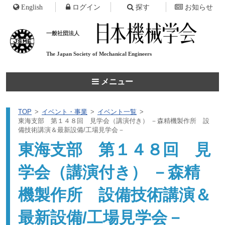
English
ログイン
探す
お知らせ
一般社団法人
The Japan Society of
Mechanical Engineers
メニュー
TOP
イベント・事業
イベント一覧
東海支部 第１４８回 見学会（講演付き） －森精機製作所 設
備技術講演＆最新設備/工場見学会－
東海支部 第１４８回 見
学会（講演付き） －森精
機製作所 設備技術講演＆
最新設備/工場見学会－