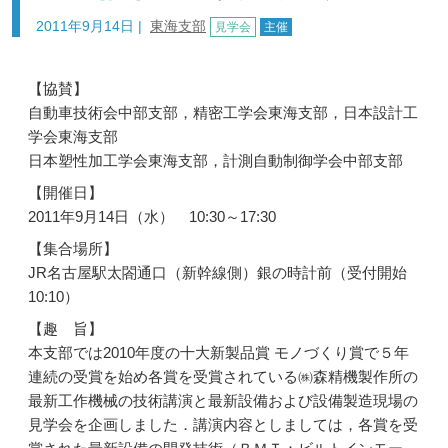
2011年9月14日
|
東海支部
見学会
主催
【協賛】
自動車技術会中部支部，精密工学会東海支部，日本設計工
学会東海支部
日本塑性加工学会東海支部，計測自動制御学会中部支部
【開催日】
2011年9月14日（水） 10:30～17:30
【集合場所】
JR名古屋駅太閤通口（新幹線側）銀の時計前（受付開始
10:10）
【趣 旨】
本支部では2010年度の十大新製品賞 モノづくり賞で５年
連続の受賞を始め各賞を受賞されている㈱森精機製作所の
最新工作機械の技術講演と最新設備および設備製造現場の
見学会を企画しました．講演内容としましては，各賞を受