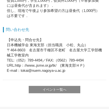
会員1,000円，学生1,000円，会員外2,000円（※各参加費
には昼食代が含まれます）．
但し、現地で午後より参加希望の方は昼食代（1,000円）
は不要です．
問い合わせ先
【申込先・問合せ先】
日本機械学会 東海支部（担当職員 小松、丸山）
〒464-8603 名古屋市千種区不老町 名古屋大学工学部機
械工学教室内
TEL:（052）789-4494／FAX:（0562）789-4494
URL:http：//www..jsme.or.jp/tk/ (東海支部ＨＰ)
E-mail：tokai@nuem.nagoya-u.ac.jp
イベント一覧へ