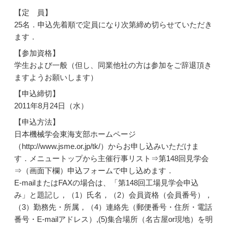
【定 員】
25名．申込先着順で定員になり次第締め切らせていただき
ます．
【参加資格】
学生および一般（但し、同業他社の方は参加をご辞退頂き
ますようお願いします）
【申込締切】
2011年8月24日（水）
【申込方法】
日本機械学会東海支部ホームページ
（http://www.jsme.or.jp/tk/）からお申し込みいただけま
す．メニュートップから主催行事リスト⇒第148回見学会
⇒（画面下欄）申込フォームで申し込めます．
E-mailまたはFAXの場合は、「第148回工場見学会申込
み」と題記し，（1）氏名，（2）会員資格（会員番号），
（3）勤務先・所属，（4）連絡先（郵便番号・住所・電話
番号・E-mailアドレス）,(5)集合場所（名古屋or現地）を明