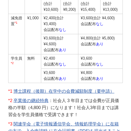
(合計
(合計
(合計
(合計
¥10,600)
¥8,200)
¥15,400)
¥13,000)
減免措
¥1,000
¥2,400(合計
¥3,600(合計 ¥4,600)
*1
置
¥3,400)
会誌配布
なし
会誌配布
なし
¥3,600(合計
¥4,800(合計 ¥5,800)
¥4,600)
会誌配布
あり
会誌配布
あり
学生員
無料
¥2,400
¥3,600
*2
会誌配布
なし
会誌配布
なし
¥3,600
¥4,800
会誌配布
あり
会誌配布
あり
*1
博士課程（後期）在学中の会費減額制度（要申請）
*2
卒業後の継続特典
：社会人 3 年目までは会費が正員価
格の半額（4,800 円）になります！社会人3年目までは講
習会を学生員価格で受講できます！
*3
関連学会（電子情報通信学会、情報処理学会）に在籍
の方で、入会申請時 に在会証明書（PDF)を提出すること