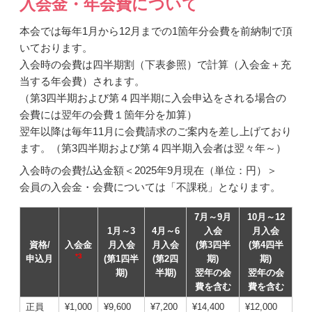
入会金・年会費について
本会では毎年1月から12月までの1箇年分会費を前納制で頂
いております。
入会時の会費は四半期割（下表参照）で計算（入会金＋充
当する年会費）されます。
（第3四半期および第４四半期に入会申込をされる場合の
会費には翌年の会費１箇年分を加算）
翌年以降は毎年11月に会費請求のご案内を差し上げており
ます。（第3四半期および第４四半期入会者は翌々年～）
入会時の会費払込金額＜2025年9月現在（単位：円）＞
会員の入会金・会費については「不課税」となります。
7月～9月
10月～12
1月～3
4月～6
入会
月入会
資格/
入会金
月入会
月入会
(第3四半
(第4四半
*3
申込月
(第1四半
(第2四
期)
期)
期)
半期)
翌年の会
翌年の会
費を含む
費を含む
正員
¥1,000
¥9,600
¥7,200
¥14,400
¥12,000