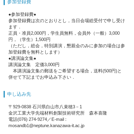
参加登録費
●参加登録費●
参加登録費は次のとおりとし，当日会場総受付で申し受け
ます．
正員・准員2,000円，学生員無料，会員外（一般）3,000
円，（学生）1,500円
（ただし，総会，特別講演，懇親会のみに参加の場合は参
加登録費を無料とします）
●講演論文集●
講演論文集 定価3,000円
本講演論文集の郵送をご希望する場合，送料(500円)と
併せて下記までお申込み下さい．
申し込み先
〒929-0838 石川県白山市八束穂3－1
金沢工業大学先端材料創製技術研究所 森本喜隆
電話(076) 274-9274／E-mail :
mosandb1@neptune.kanazawa-it.ac.jp