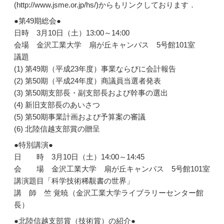
(http://www.jsme.or.jp/hs/)からもリンクしております．
●第49期総会●
日時 3月10日（土）13:00～14:00
会場 金沢工業大学 扇が丘キャンパス 5号館101室
議題
(1) 第49期（平成23年度）事業ならびに会計報告
(2) 第50期（平成24年度）商議員当選者発表
(3) 第50期支部長・副支部長および幹事の選出
(4) 新旧支部長のあいさつ
(5) 第50期事業計画および予算案の審議
(6) 北陸信越支部賞の贈呈
●特別講演●
日 時 3月10日（土）14:00～14:45
会 場 金沢工業大学 扇が丘キャンパス 5号館101室
講演題目「科学技術稀覯書の世界」
講 師 竺 覚暁（金沢工業大学ライブラリーセンター館
長）
●北陸信越支部賞（技術賞）の紹介●