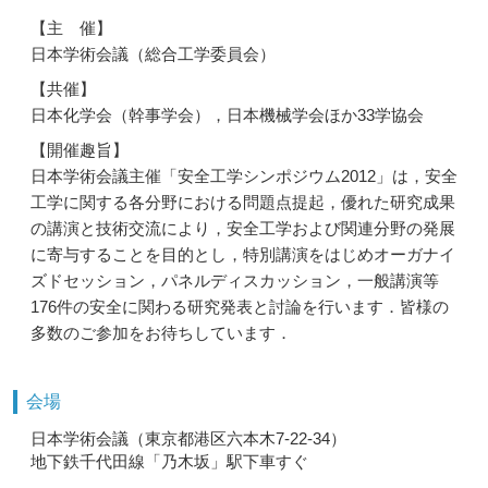
【主 催】
日本学術会議（総合工学委員会）
【共催】
日本化学会（幹事学会），日本機械学会ほか33学協会
【開催趣旨】
日本学術会議主催「安全工学シンポジウム2012」は，安全
工学に関する各分野における問題点提起，優れた研究成果
の講演と技術交流により，安全工学および関連分野の発展
に寄与することを目的とし，特別講演をはじめオーガナイ
ズドセッション，パネルディスカッション，一般講演等
176件の安全に関わる研究発表と討論を行います．皆様の
多数のご参加をお待ちしています．
会場
日本学術会議（東京都港区六本木7-22-34）
地下鉄千代田線「乃木坂」駅下車すぐ