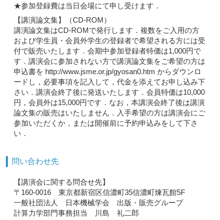
★参加登録費は当日会場にて申し受けます．
【講演論文集】（CD-ROM）
講演論文集はCD-ROMで発行します．複数をご入用の方
および学生員・会員外学生の登録者で希望される方には受
付で販売いたします．会期中参加登録者特価は1,000円で
す．講演会に参加されない方で講演論文集をご希望の方は
申込書を http://www.jsme.or.jp/gyosan0.htm からダウンロ
ードし，必要事項を記入して，代金を添えてお申し込み下
さい．講演会終了後に発送いたします．会員特価は10,000
円，会員外は15,000円です．なお，本講演会終了後は講演
論文集の販売はいたしません．入手希望の方は講演会にご
参加いただくか，または開催前に予約申込みをして下さ
い．
問い合わせ先
【講演会に関する問合せ先】
〒160-0016 東京都新宿区信濃町35信濃町煉瓦館5F
一般社団法人 日本機械学会 出版・販売グループ
計算力学部門事務担当 川島 礼二郎