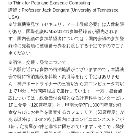
to Think for Peta and Exascale Computing
講師：Professor Jack Dongara (University of Tennessee,
USA)
※計算機室見学（セキュリティー上登録必要）は人数制限
があり，国際会議ICMS2012の参加登録者が優先されま
す．国内会議の参加希望者については，国内会議の参加登
録時に先着順に整理番号券をお渡しする予定ですのでご了
承ください．
※宿泊，交通，昼食について
三宮駅付近には多数の宿泊施設がございますので，本講演
会で特に宿泊施設を斡旋・割引等を行う予定はありませ
ん．神戸ポートライナーの三宮駅から京コンピュータ前駅
まで14分，5分間隔程度で運行しています．一方，昼食施
設については，総合受付会場となる計算科学センタービル
1Fに食堂（120席程度）と，甲南大学7Fに300円程度の軽
食ならびにお弁当を販売するカフェテリア（50席程度）が
ある以外は，1kmの徒歩圏内にはコンビニエンスストアが
1軒，定食屋が2件と非常に限られています．そこで，隣接