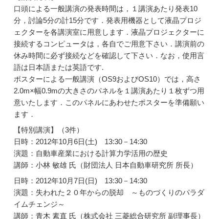
口頭による一般講演の発表時間は，１講演あたり発表10
分，討論5分の計15分です．発表用機器として液晶プロジ
ェクターを各講演室に用意します．液晶プロジェクターに
接続するコンピュータは，各自でご用意下さい．講演前の
休み時間に必ず接続などを確認して下さい．なお，使用言
語は日本語または英語です.
ポスターによる一般講演（OS9およびOS10）では，高さ
2.0m×幅0.9mの大きさのパネルを１講演あたり１枚ずつ用
意いたします．このパネルにあわせたポスターを準備願い
ます．
【特別講演】（3件）
日時：2012年10月6日(土) 13:30－14:30
演題：自動車産業における計算力学活用の歴史
講師：小林 敏雄 氏（財団法人 日本自動車研究所 所長）
日時：2012年10月7日(日) 13:30－14:30
演題：失われた２０年からの脱却 ～ものづくりのパラダ
イムチェンジ～
講師：青木 素直 氏（株式会社 三菱総合研究所 副理事長）