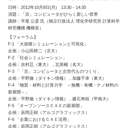
日時：2012年10月8日(月) 13:30－14:30
演題：「京」コンピュータがひらく新しい世界
講師：平尾 公彦 氏（独立行政法人 理化学研究所 計算科学
研究機構 機構長）
【フォーラム】
F-1 「大規模シミュレーションと可視化」
企画：小山田耕二（京大）
F-2 「社会シミュレーション」
企画：吉村忍（東大），北英輔（名大）
F-3 「「京」コンピュータと次世代ものづくり」
企画：平野徹（ダイキン情報），加藤千幸（東大）
F-4 「物質・材料と計算力学 ～無機・有機・ナノ材料の
新展開～」
企画：平野徹（ダイキン情報），建石寿枝（甲南大）
F-5 「オープンソースＣＡＥの新展開」
企画：辰岡正樹（アルゴグラフィックス）
F-6 「企業におけるＣＡＥ活用」
企画：辰岡正樹（アルゴグラフィックス）