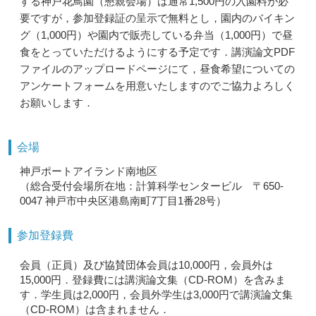
する神戸花鳥園（懇親会場）は通常1,500円の入園料が必
要ですが，参加登録証の呈示で無料とし，園内のバイキン
グ（1,000円）や園内で販売している弁当（1,000円）で昼
食をとっていただけるようにする予定です．講演論文PDF
ファイルのアップロードページにて，昼食希望についての
アンケートフォームを用意いたしますのでご協力よろしく
お願いします．
会場
神戸ポートアイランド南地区
（総合受付会場所在地：計算科学センタービル 〒650-
0047 神戸市中央区港島南町7丁目1番28号）
参加登録費
会員（正員）及び協賛団体会員は10,000円，会員外は
15,000円．登録費には講演論文集（CD-ROM）を含みま
す．学生員は2,000円，会員外学生は3,000円で講演論文集
（CD-ROM）は含まれません．