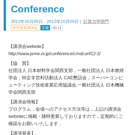
Conference
2012年10月06日 - 2012年10月09日
|
計算力学部門
研究発表講演会
主催
No.12
【講演会website】
http://www.jsme.or.jp/conference/cmdconf12-2/
【協 賛】
社団法人 日本材料学会関西支部，一般社団法人 日本燃焼
学会，特定非営利活動法人 CAE懇話会，スーパーコンピ
ューティング技術産業応用協議会,一般社団法人 日本機械
学会関西支部
【講演会情報】
プログラム，会場へのアクセス方法等は，上記の講演会
websiteに掲載・随時更新しておりますので，定期的にご
確認をお願いいたします．
【講演発表】