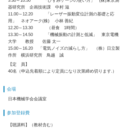
9.30～10.50 「ひずみゲージの使い方」 (株)東京測
器研究所 企画技術課 中村 滋
11.00～12.20 「レーザー振動変位計測の基礎と応
用」 ネオアーク(株) 小林 善紀
12.20～13.30 （昼食 1時間）
13.30～14.50 「機械振動の計測と低減」 東京電機
大学 教授 佐藤 太一
15.00～16.20 「電気ノイズの減らし方」 （株）日立製
作所 横浜研究所 鳥越 誠
【定 員】
40名（申込先着順により定員になり次第締め切ります.）
会場
日本機械学会会議室
参加登録費
【聴講料】（教材含む）