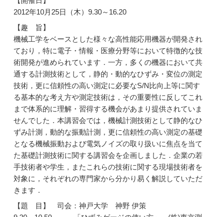
【開催日】
2012年10月25日（木）9.30～16.20
【趣 旨】
機械工学をベースとした様々な高性能応用機器が開発され
ており，特に電子・情報・医療分野等において特徴的な技
術開発が進められています．一方，多くの機器において共
通する計測技術として，静的・動的なひずみ・変位の測定
技術，更に信頼性の高い測定に必要なS/N比向上等に関す
る基本的な考え方や測定技術は，その重要性に反してこれ
まで体系的に理解・習得する機会があまり提供されていま
せんでした．本講習会では，機械計測技術として静的なひ
ずみ計測，動的な振動計測，更に信頼性の高い測定の基礎
となる機械振動および電気ノイズの取り扱いに焦点を当て
た基礎計測技術に関する講習会を企画しました．企業の若
手技術者や学生，またこれらの技術に関する現場技術者を
対象に，それぞれの専門家から分かり易く解説していただ
きます．
【題 目】 司会：神戸大学 神野 伊策