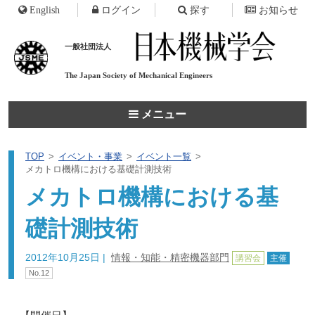
English
ログイン
探す
お知らせ
一般社団法人
The Japan Society of
Mechanical Engineers
メニュー
TOP
イベント・事業
イベント一覧
メカトロ機構における基礎計測技術
メカトロ機構における基
礎計測技術
2012年10月25日
|
情報・知能・精密機器部門
講習会
主催
No.12