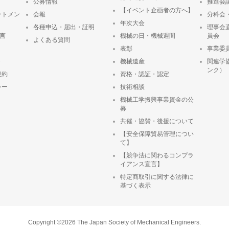
公募情報
推進会
【イベント企画者の方へ】
ートメン
会報
分科会
年次大会
各種申込・届出・証明
理事会
宣言
機械の日・機械週間
員会
よくある質問
表彰
事業委
ト
機械遺産
関連学
ンク）
規約
資格・認証・認定
シー
技術相談
機械工学振興事業資金の公
募
共催・協賛・後援について
【安全保障貿易管理につい
て】
【競争法に関わるコンプラ
イアンス宣言】
特定商取引に関する法律に
基づく表示
Copyright ©2026 The Japan Society of Mechanical Engineers.