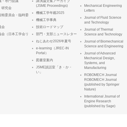
議・専門会議
講演論文集アーカイブ
(JSME Proceedings)
Mechanical Engineering
・研究会
Letters
機械工学年鑑2025
直轄委員会・臨時委
Journal of Fluid Science
機械工学事典
and Technology
員会
技術ロードマップ
Journal of Thermal
協会（日本工学会リ
部門・支部ニュースレター
Science and Technology
ねじあわせ2026年夏号
Journal of Biomechanical
Science and Engineering
e-learning（JREC-IN
Portal）
Journal of Advanced
Mechanical Design,
図書室案内
Systems, and
JSME談話室「き・か・
Manufacturing
い」
ROBOMECH Journal
ROBOMECH Journal
(published by Springer
Nature)
International Journal of
Engine Research
(published by Sage)