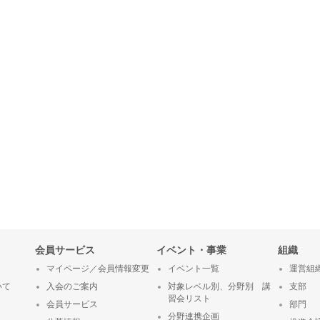
会員サービス
イベント・事業
組織
マイページ／会員情報変更
イベント一覧
運営組
いて
入会のご案内
対象レベル別、分野別 講
支部
習会リスト
会員サービス
部門
分野連携企画