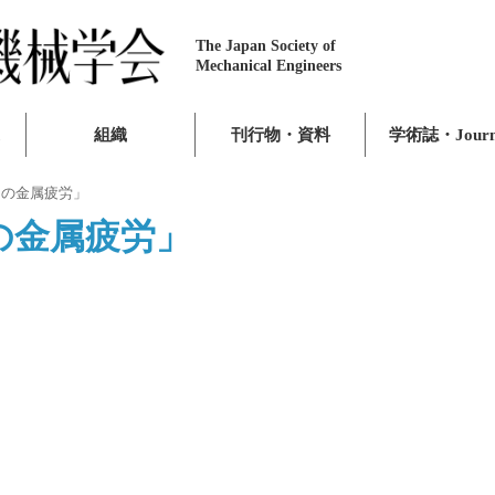
The Japan Society of
Mechanical Engineers
組織
刊行物・資料
学術誌・Journ
ての金属疲労」
の金属疲労」