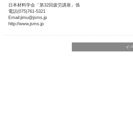
日本材料学会「第32回疲労講座」係
電話(075)761-5321
Email:jimu@jsms.jp
http://www.jsms.jp
イ