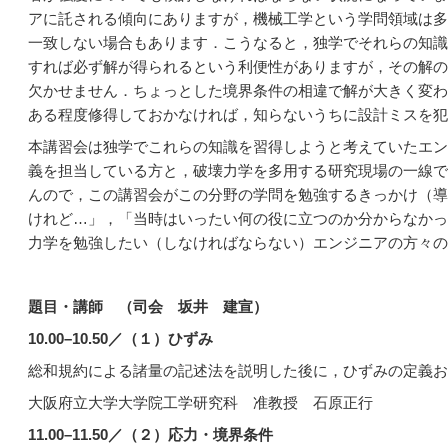
アに託される傾向にありますが，機械工学という学問領域は多
一致しない場合もあります．こうなると，独学でそれらの知識
すれば必ず解が得られるという利便性がありますが，その解の
欠かせません．ちょっとした境界条件の相違で解が大きく変わ
ある程度修得しておかなければ，知らないうちに設計ミスを犯
本講習会は独学でこれらの知識を習得しようと考えていたエン
義を担当している方と，破壊力学を多用する研究現場の一線で
んので，この講習会がこの分野の学問を勉強するきっかけ（導
けれど…」，「当時はいったい何の役に立つのか分からなかっ
力学を勉強したい（しなければならない）エンジニアの方々の
題目・講師 （司会 坂井 建宣）
10.00
–
10.50
／（１）ひずみ
総和規約による諸量の記述法を説明した後に，ひずみの定義お
大阪府立大学大学院工学研究科 准教授 石原正行
11.00
–
11.50
／（２）応力・境界条件