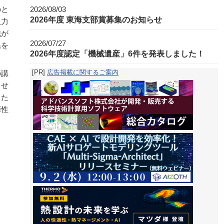
のと
2026/08/03
2026年度 東海支部賞募集のお知らせ
入力
識が
2026/07/27
系を
2026年度認定「機械遺産」6件を発表しました！
[PR]
広告掲載に関するご案内
の講
ませ
った
弾性