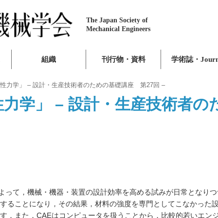
The Japan Society of
Mechanical Engineers
組織
刊行物・資料
学術誌・Journ
力学」 – 設計・生産技術者のための基礎講座 第27回 –
力学」 – 設計・生産技術者の
によって，機械・機器・装置の設計効率を高める試みが日常となりつ
することになり，その結果，材料の強度を専門としてこなかった
す．また，CAEはコンピュータを扱うことから，比較的若いエン