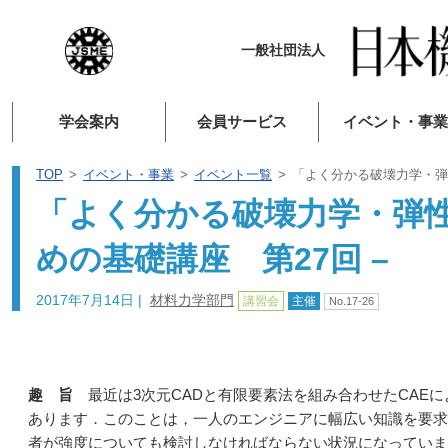
一般社団法人
学会案内
会員サービス
イベント・事業
TOP
イベント・事業
イベント一覧
「よく分かる破壊力学・弾性
「よく分かる破壊力学・弾性
めの基礎講座 第27回 –
2017年7月14日
|
材料力学部門
講習会
主催
No.17-26
趣 旨
最近は3次元CADと有限要素法を組み合わせたCAE
あります．このことは，一人のエンジニアに幅広い知識を要求
者が強度についても検討しなければならない状況になっていま