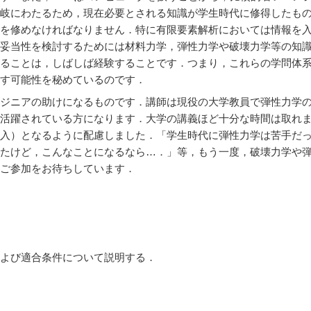
岐にわたるため，現在必要とされる知識が学生時代に修得したも
を修めなければなりません．特に有限要素解析においては情報を
妥当性を検討するためには材料力学，弾性力学や破壊力学等の知
ることは，しばしば経験することです．つまり，これらの学問体
す可能性を秘めているのです．
ジニアの助けになるものです．講師は現役の大学教員で弾性力学
活躍されている方になります．大学の講義ほど十分な時間は取れ
入）となるように配慮しました．「学生時代に弾性力学は苦手だ
たけど，こんなことになるなら…．」等，もう一度，破壊力学や
ご参加をお待ちしています．
よび適合条件について説明する．