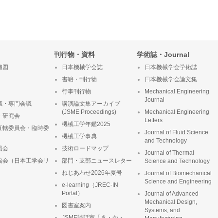
刊行物・資料
学術誌・Journal
織図
日本機械学会誌
日本機械学会学術誌
書籍・刊行物
日本機械学会論文集
行事刊行物
Mechanical Engineering
Journal
議・専門会議
講演論文集アーカイブ
(JSME Proceedings)
Mechanical Engineering
・研究会
Letters
機械工学年鑑2025
直轄委員会・臨時委
Journal of Fluid Science
機械工学事典
and Technology
員会
技術ロードマップ
Journal of Thermal
協会（日本工学会リ
部門・支部ニュースレター
Science and Technology
ねじあわせ2026年夏号
Journal of Biomechanical
Science and Engineering
e-learning（JREC-IN
Portal）
Journal of Advanced
Mechanical Design,
図書室案内
Systems, and
JSME談話室「き・か・