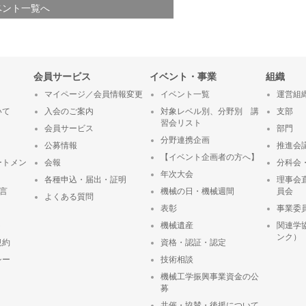
ベント一覧へ
会員サービス
イベント・事業
組織
マイページ／会員情報変更
イベント一覧
運営組
いて
入会のご案内
対象レベル別、分野別 講
支部
習会リスト
会員サービス
部門
分野連携企画
公募情報
推進会
【イベント企画者の方へ】
ートメン
会報
分科会
年次大会
各種申込・届出・証明
理事会
宣言
機械の日・機械週間
員会
よくある質問
表彰
事業委
ト
機械遺産
関連学
ンク）
規約
資格・認証・認定
シー
技術相談
機械工学振興事業資金の公
募
共催・協賛・後援について