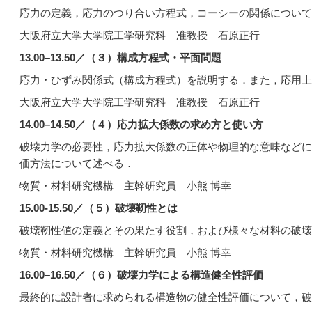
応力の定義，応力のつり合い方程式，コーシーの関係について
大阪府立大学大学院工学研究科 准教授 石原正行
13.00
–
13.50
／（３）構成方程式・平面問題
応力・ひずみ関係式（構成方程式）を説明する．また，応用上
大阪府立大学大学院工学研究科 准教授 石原正行
14.00
–
14.50
／（４）応力拡大係数の求め方と使い方
破壊力学の必要性，応力拡大係数の正体や物理的な意味などに
価方法について述べる．
物質・材料研究機構 主幹研究員 小熊 博幸
15.00-15.50
／（５）破壊靭性とは
破壊靭性値の定義とその果たす役割，および様々な材料の破壊
物質・材料研究機構 主幹研究員 小熊 博幸
16.00
–
16.50
／（６）破壊力学による構造健全性評価
最終的に設計者に求められる構造物の健全性評価について，破