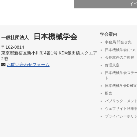
イ
学会案内
日本機械学会
一般社団法人
事務局 問合せ先
〒162-0814
日本機械学会につ
東京都新宿区新小川町4番1号 KDX飯田橋スクエア
会長就任のご挨拶
2階
お問い合わせフォーム
倫理規定
日本機械学会ステ
ト
日本機械学会DEI
提言
パブリックコメン
ウェブサイト利用
プライバシーポリ