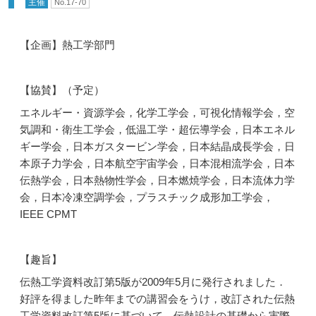
主催
No.17-70
【企画】熱工学部門
【協賛】（予定）
エネルギー・資源学会，化学工学会，可視化情報学会，空
気調和・衛生工学会，低温工学・超伝導学会，日本エネル
ギー学会，日本ガスタービン学会，日本結晶成長学会，日
本原子力学会，日本航空宇宙学会，日本混相流学会，日本
伝熱学会，日本熱物性学会，日本燃焼学会，日本流体力学
会，日本冷凍空調学会，プラスチック成形加工学会，
IEEE CPMT
【趣旨】
伝熱工学資料改訂第5版が2009年5月に発行されました．
好評を得ました昨年までの講習会をうけ，改訂された伝熱
工学資料改訂第5版に基づいて，伝熱設計の基礎から実際