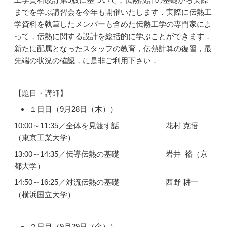
までを学ぶ講習会を今年も開催いたします．実際に伝熱工
学資料を執筆したメンバーも含めた伝熱工学の専門家によ
って，伝熱に関する設計を総括的に学ぶことができます．
新たに配属となったスタッフの教育，伝熱計算の復習，最
先端の状況の確認，に是非ご利用下さい．
【題目・講師】
１日目（9月28日（木））
10:00～11:35／全体を見渡す話 花村 克悟
（東京工業大学）
13:00～14:35／伝導伝熱の基礎 岩井 裕（京
都大学）
14:50～16:25／対流伝熱の基礎 西野 耕一
（横浜国立大学）
２日目（9月29日（金））