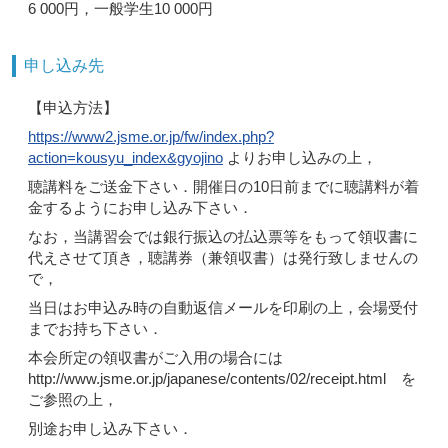
6 000円，一般学生10 000円
申し込み先
【申込方法】
https://www2.jsme.or.jp/fw/index.php?
action=kousyu_index&gyojino
よりお申し込みの上，
聴講料をご送金下さい．開催日の10日前までに聴講料が着
金するようにお申し込み下さい．
なお，当講習会では銀行振込の払込票等をもって領収書に
代えさせて頂き，聴講券（兼領収書）は発行致しませんの
で，
当日はお申込み時の自動返信メールを印刷の上，会場受付
までお持ち下さい．
本会所定の領収書がご入用の場合には
http://www.jsme.or.jp/japanese/contents/02/receipt.html を
ご参照の上，
別途お申し込み下さい．