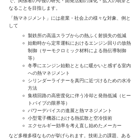
で、関係者の今後の研究・開発活動の深化・拡大の萌芽と
なることを目指します。
「熱マネジメント」には産業・社会上の様々な対象、例と
して
製鉄所の高温スラブからの熱ふく射損失の低減
始動時から定常運転におけるエンジン回りの放熱
制御（サーモクロミック材料による熱伝導制御
等）
冬季にエンジン始動とともに暖かいと感ずる室内
への熱マネジメント
シリンダーライナーを真円に近づけるための水冷
方法
集積回路の高密度化に伴う冷却と発熱低減（ヒー
トパイプの限界等）
パワーデバイスの進展と熱マネジメント
小型電子機器における熱拡散と空冷技術
エクセルギー効率を考え直し始めたメーカー
など多種多様なものが挙げられます。技術上の課題、ある