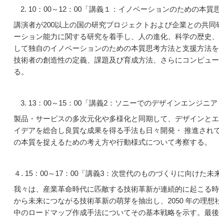
10：00～12：00「講義１：イノベーションのための本質思考とCAP
講演者が200以上の国の研究プロジェクトおよび企業との共同
ーション能力に関する研究を着手し、人の進化、科学の歴史、
して独自のイノベーションのための本質思考方法と支援方法を
技術者の創造性の定義、課題及び育成方法、さらにコンピュー
る。
13：00～15：00「講義2：ソニーでのデザインエンジニ
製品・サービスの多次元化や多様化と同期して、デザインとエ
イデアを総合し良質な成果を得る手法も日々開発・ 推進され
の本質を捉えるための考え方や行動様式について考察する。
４. 15：00～17：00「講義3：次世代のものづくりに向けた未
我々は、産業革命時代に匹敵する技術革新が連続的に起こる時
から未来につながる技術革新の萌芽を抽出し、2050 年の理
中のロードマップ作成手法についてその基本戦略を示す。最後