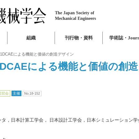
The Japan Society of
Mechanical Engineers
組織
刊行物・資料
学術誌・Journ
1DCAEによる機能と価値の創造デザイン
DCAEによる機能と価値の創造
講習会
主催
No.18-152
センタ，日本計算工学会， 日本設計工学会，日本シミュレーション学