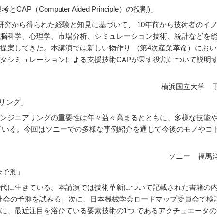
（Computer Aided Principle）の役割)」
研究から得られた経験と知見に基づいて、 10年前から技術者のイ
脳科学、心理学、市場分析、シミュレーション技術、統計などを
提案してきた。本講演では新しい物作り （第4次産業革命）におい
タシミュレーションによる支援技術CAPが果す役割について説明
横浜国立大学 
アリング」
ンジニアリングの重要性は年々益々高まるとともに、多様な技能
ている。今回はソニーでの多様な事例紹介を通じて今後のモノやコ
ソニー 福馬
来予測」
代に生きている。本講演では技術革新について記載された書籍の
想社会の予測を試みる。次に、日本機械学会ロードマップ委員会で検
に、最近注目を浴びている要素技術の1つ であるアクチュエータの