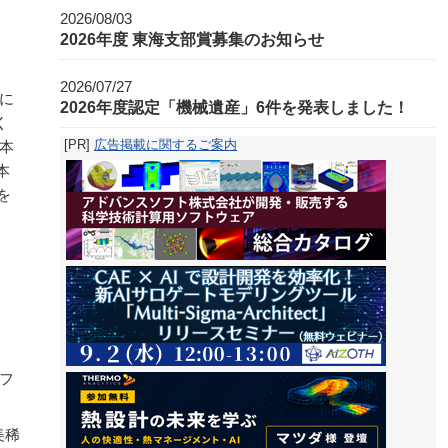
2026/08/03
2026年度 東海支部賞募集のお知らせ
2026/07/27
に
2026年度認定「機械遺産」6件を発表しました！
く
[PR]
広告掲載に関するご案内
本
本
を
フ
美稀