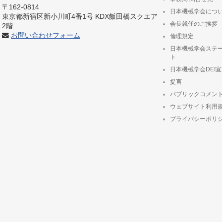
〒162-0814
日本機械学会につ
東京都新宿区新小川町4番1号 KDX飯田橋スクエア
会長就任のご挨拶
2階
お問い合わせフォーム
倫理規定
日本機械学会ステ
ト
日本機械学会DEI
提言
パブリックコメン
ウェブサイト利用
プライバシーポリ