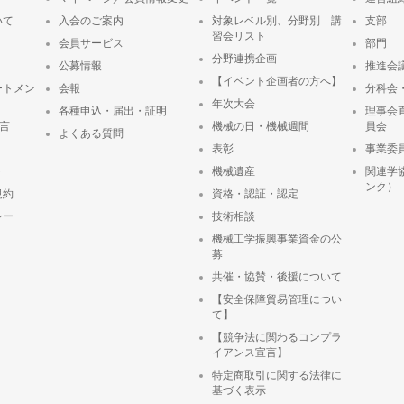
いて
入会のご案内
対象レベル別、分野別 講
支部
習会リスト
会員サービス
部門
分野連携企画
公募情報
推進会
【イベント企画者の方へ】
ートメン
会報
分科会
年次大会
各種申込・届出・証明
理事会
宣言
機械の日・機械週間
員会
よくある質問
表彰
事業委
ト
機械遺産
関連学
ンク）
規約
資格・認証・認定
シー
技術相談
機械工学振興事業資金の公
募
共催・協賛・後援について
【安全保障貿易管理につい
て】
【競争法に関わるコンプラ
イアンス宣言】
特定商取引に関する法律に
基づく表示