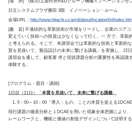
[場 所] (株)日立製作所R&Dグループ機械イノベーションセ
日立システムプラザ勝田 3階 イノベーション・ルーム
会場URL：
http://www.hitachi.co.jp/rd/about/location/hrl/index.ht
[趣 旨] 不連続的な革新技術が市場をリードし、企業のコア
変えていく技術への投資は少なくなって行く。一 方で、革新
と考えられる。そこで、本講習会では革新的な技術と革新的な
質を見抜いて、製品設計の未来に繋げる講義」を実施し、2日
講習会を通して、顧客要 求と現状課題分析の重要性を再認識す
体験する。
[プログラム・題目・講師]
1
日目（21日）「
本質を見抜いて、未来に繋げる講義
」
9：00～10：00「導入：もの、ことの本質を捉える1DC
現行課題の徹底分析と１DCAEを用いた現象全体把握により
レームワークと、機能と価値の創造デザインについて説明する