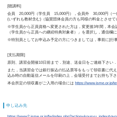
[聴講料]
会員 20,000円（学生員 15,000円），会員外 30,000円（一般
(いずれも教材含む)（協賛団体会員の方も同様の料金とさせて
※学生員から正員資格へ変更された方は，変更後3年間，本会
（学生員から正員への継続特典対象者）」を選択し，通信欄に[
※特別員としてお申込み予定の方につきましては，事前に[行
[支払期限]
原則、講習会開催10日前まで．別途、送金日をご連絡下さい
また，当講習会では銀行振込の払込票等をもって領収書に代え
込み時の自動返信メールを印刷の上，会場受付までお持ち下さ
本会所定の領収書がご入用の場合には
https://www.jsme.or.jp/te
申し込み先
https://www2.jsme.or.jp/fw/index.php?action=kousyu_index&gyo