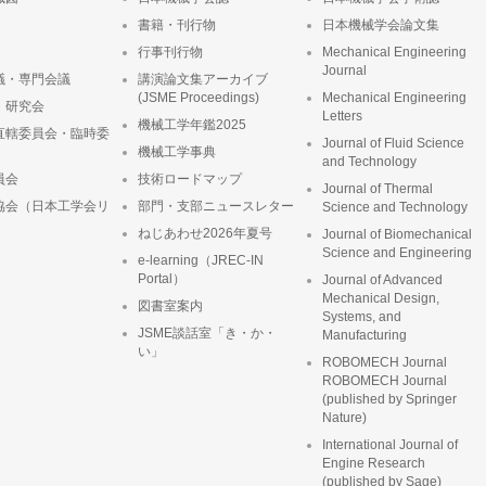
書籍・刊行物
日本機械学会論文集
行事刊行物
Mechanical Engineering
Journal
議・専門会議
講演論文集アーカイブ
(JSME Proceedings)
Mechanical Engineering
・研究会
Letters
機械工学年鑑2025
直轄委員会・臨時委
Journal of Fluid Science
機械工学事典
and Technology
員会
技術ロードマップ
Journal of Thermal
協会（日本工学会リ
部門・支部ニュースレター
Science and Technology
ねじあわせ2026年夏号
Journal of Biomechanical
Science and Engineering
e-learning（JREC-IN
Portal）
Journal of Advanced
Mechanical Design,
図書室案内
Systems, and
JSME談話室「き・か・
Manufacturing
い」
ROBOMECH Journal
ROBOMECH Journal
(published by Springer
Nature)
International Journal of
Engine Research
(published by Sage)