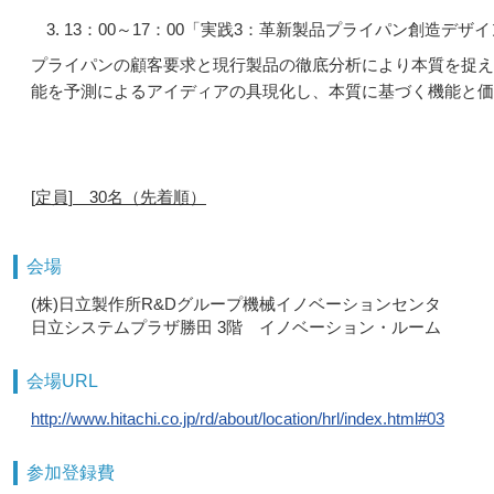
13：00～17：00「実践3：革新製品プライパン創造デザ
プライパンの顧客要求と現行製品の徹底分析により本質を捉え
能を予測によるアイディアの具現化し、本質に基づく機能と価
明治大学
[
定員]
30
名（先着順）
会場
(株)日立製作所R&Dグループ機械イノベーションセンタ
日立システムプラザ勝田 3階 イノベーション・ルーム
会場URL
http://www.hitachi.co.jp/rd/about/location/hrl/index.html#03
参加登録費