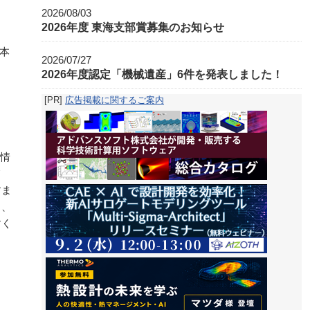
2026/08/03
2026年度 東海支部賞募集のお知らせ
本
2026/07/27
2026年度認定「機械遺産」6件を発表しました！
[PR]
広告掲載に関するご案内
。情
て
すま
し、
すく