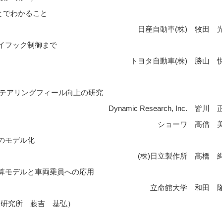
ことでわかること
日産自動車(株) 牧田 
スカイフック制御まで
トヨタ自動車(株) 勝山 
ンタステアリングフィール向上の研究
Dynamic Research, Inc. 皆川
ショーワ 高僧 
動のモデル化
(株)日立製作所 髙橋 
の計算モデルと車両乗員への応用
立命館大学 和田 
中央研究所 藤吉 基弘）