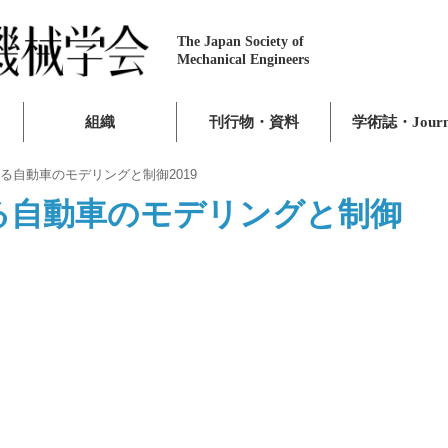
The Japan Society of
Mechanical Engineers
組織
刊行物・資料
学術誌・Journ
る自動車のモデリングと制御2019
る自動車のモデリングと制御