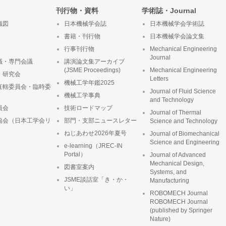
刊行物・資料
学術誌・Journal
織図
日本機械学会誌
日本機械学会学術誌
書籍・刊行物
日本機械学会論文集
行事刊行物
Mechanical Engineering
Journal
議・専門会議
講演論文集アーカイブ
(JSME Proceedings)
Mechanical Engineering
・研究会
Letters
機械工学年鑑2025
直轄委員会・臨時委
Journal of Fluid Science
機械工学事典
and Technology
員会
技術ロードマップ
Journal of Thermal
協会（日本工学会リ
部門・支部ニュースレター
Science and Technology
ねじあわせ2026年夏号
Journal of Biomechanical
Science and Engineering
e-learning（JREC-IN
Portal）
Journal of Advanced
Mechanical Design,
図書室案内
Systems, and
JSME談話室「き・か・
Manufacturing
い」
ROBOMECH Journal
ROBOMECH Journal
(published by Springer
Nature)