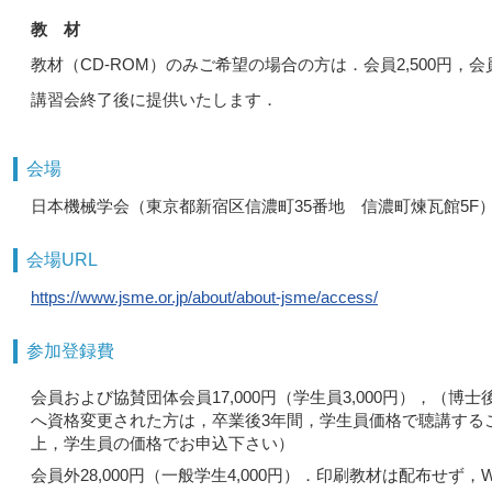
教 材
教材（CD-ROM）のみご希望の場合の方は．会員2,500円，
講習会終了後に提供いたします．
会場
日本機械学会（東京都新宿区信濃町35番地 信濃町煉瓦館5F
会場URL
https://www.jsme.or.jp/about/about-jsme/access/
参加登録費
会員および協賛団体会員17,000円（学生員3,000円），
へ資格変更された方は，卒業後3年間，学生員価格で聴講する
上，学生員の価格でお申込下さい）
会員外28,000円（一般学生4,000円）．印刷教材は配布せ