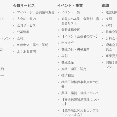
会員サービス
イベント・事業
組織
マイページ／会員情報変更
イベント一覧
運営組
いて
入会のご案内
対象レベル別、分野別 講
支部
習会リスト
会員サービス
部門
分野連携企画
公募情報
推進会
【イベント企画者の方へ】
ートメン
会報
分科会
年次大会
各種申込・届出・証明
理事会
宣言
機械の日・機械週間
員会
よくある質問
表彰
事業委
ト
機械遺産
関連学
ンク）
規約
資格・認証・認定
シー
技術相談
機械工学振興事業資金の公
募
共催・協賛・後援について
【安全保障貿易管理につい
て】
【競争法に関わるコンプラ
イアンス宣言】