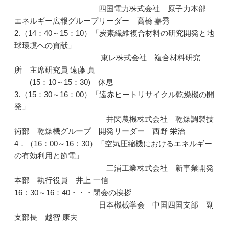
四国電力株式会社 原子力本部
エネルギー広報グループリーダー 高橋 嘉秀
2.（14：40～15：10）「炭素繊維複合材料の研究開発と地
球環境への貢献」
東レ株式会社 複合材料研究
所 主席研究員 遠藤 真
(15：10～15：30) 休息
3.（15：30～16：00）「遠赤ヒートリサイクル乾燥機の開
発」
井関農機株式会社 乾燥調製技
術部 乾燥機グループ 開発リーダー 西野 栄治
4．（16：00～16：30）「空気圧縮機におけるエネルギー
の有効利用と節電」
三浦工業株式会社 新事業開発
本部 執行役員 井上 一信
16：30～16：40・・・閉会の挨拶
日本機械学会 中国四国支部 副
支部長 越智 康夫