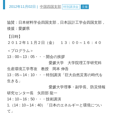
2012年11月02日
|
中国四国支部
特別講演会
主催
協賛：日本材料学会四国支部，日本設計工学会四国支部，
後援：愛媛県
【日時】
２０１２年１１月２日（金） １３：００～１６：４０
＜プログラム＞
13：00～13：05・・・開会の挨拶
愛媛大学 大学院理工学研究科
生産環境工学専攻 教授 岡本 伸吾
13：05～14：10・・・特別講演「巨大自然災害の時代を
生きる」
愛媛大学理事・副学長、防災情報
研究センター長 矢田部 龍一
14：10～16：50・・・技術講演
1.（14：10～14：40）「日本のエネルギーと環境につい
て」