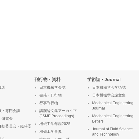
刊行物・資料
学術誌・Journal
織図
日本機械学会誌
日本機械学会学術誌
書籍・刊行物
日本機械学会論文集
行事刊行物
Mechanical Engineering
Journal
議・専門会議
講演論文集アーカイブ
(JSME Proceedings)
Mechanical Engineering
・研究会
Letters
機械工学年鑑2025
直轄委員会・臨時委
Journal of Fluid Science
機械工学事典
and Technology