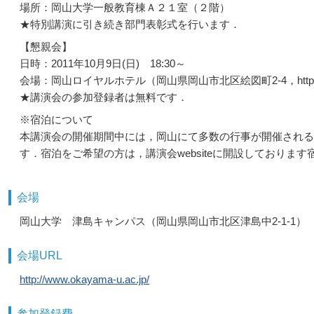
場所：岡山大学一般教育棟Ａ２１室（２階）
★特別講演に引き続き部門表彰式を行います．
【懇親会】
日時：2011年10月9日(日) 18:30～
会場：岡山ロイヤルホテル（岡山県岡山市北区絵図町2-4，http://www
★講演会の参加登録者は無料です．
※宿泊について
本講演会の開催期間中には，岡山にて多数の行事が開催される
す．宿泊をご希望の方は，講演会websiteに開設しており
会場
岡山大学 津島キャンパス（岡山県岡山市北区津島中2-1-1）
会場URL
http://www.okayama-u.ac.jp/
参加登録費