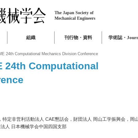
The Japan Society of
Mechanical Engineers
組織
刊行物・資料
学術誌・Journ
 Computational Mechanics Division Conference
th Computational
rence
，特定非営利活動法人 CAE懇話会，財団法人 岡山工学振興会，岡
団法人 日本機械学会中国四国支部