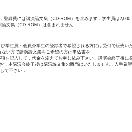
円．登録費には講演論文集（CD-ROM）を含みます．学生員は2,000
演論文集（CD-ROM）は含まれません．
および学生員・会員外学生の登録者で希望される方には受付で販売い
されない方で講演論文集をご希望の方は申込書を
ダウンロードし，必要事項を記入して，代金を添えてお申し込み下さい．講演会終了後に
です．なお，本講演会終了後は講演論文集の販売はいたしません．入手希
して下さい．