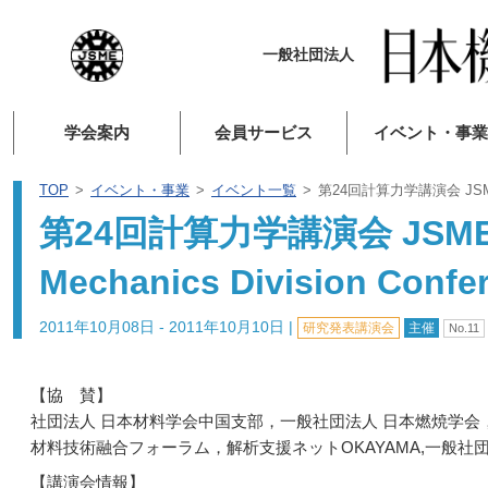
一般社団法人
学会案内
会員サービス
イベント・事業
TOP
イベント・事業
イベント一覧
第24回計算力学講演会 JSME 24th
第24回計算力学講演会 JSME 24
Mechanics Division Confe
2011年10月08日 - 2011年10月10日
|
研究発表講演会
主催
No.11
【協 賛】
社団法人 日本材料学会中国支部，一般社団法人 日本燃焼学会
材料技術融合フォーラム，解析支援ネットOKAYAMA,一般社
【講演会情報】