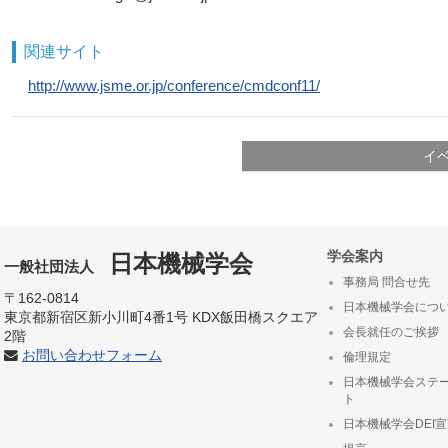
関連サイト
http://www.jsme.or.jp/conference/cmdconf11/
イ
学会案内
日本機械学会
一般社団法人
事務局 問合せ先
〒162-0814
日本機械学会につ
東京都新宿区新小川町4番1号 KDX飯田橋スクエア
会長就任のご挨拶
2階
お問い合わせフォーム
倫理規定
日本機械学会ステ
ト
日本機械学会DEI