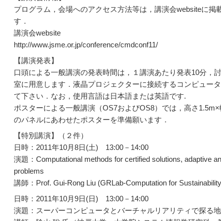
プログラム，会場へのアクセス方法等は，講演会website
す．
講演会website
http://www.jsme.or.jp/conference/cmdconf11/
【講演発表】
口頭による一般講演の発表時間は，１講演あたり発表10分，討
室に用意します．液晶プロジェクターに接続するコンピュータ
て下さい．なお，使用言語は日本語または英語です.
ポスターによる一般講演（OS7およびOS8）では，高さ1.5
のパネルにあわせたポスターを準備願います．
【特別講演】（２件）
日時：2011年10月8日(土) 13:00－14:00
演題：Computational methods for certified solutions, adaptive ana
problems
講師：Prof. Gui-Rong Liu (GRLab-Computation for Sustainability,
日時：2011年10月9日(日) 13:00－14:00
演題：スーパーコンピュータとバーチャルリアリティで探る地