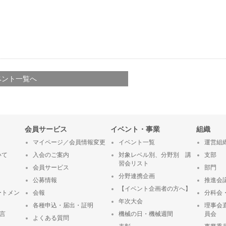
ベント一覧へ
会員サービス
イベント・事業
組織
マイページ／会員情報変更
イベント一覧
運営組
いて
入会のご案内
対象レベル別、分野別 講
支部
習会リスト
会員サービス
部門
分野連携企画
公募情報
推進会
【イベント企画者の方へ】
ートメン
会報
分科会
年次大会
各種申込・届出・証明
理事会
宣言
機械の日・機械週間
員会
よくある質問