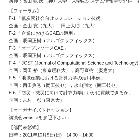
講師：陰山 聡 氏（神戸大学 大学院システム情報学研究科 
【フォーラム】
F-1 「低炭素社会向けシミュレーション技術」
企画：金山 寛（九大），田上大助（九大）
F-2 「企業におけるCAEの適用」
企画：辰岡正樹（アルゴグラフィックス）
F-3 「オープンソースCAE」
企画：辰岡正樹（アルゴグラフィックス）
F-4 「JCST (Journal of Computational Science and Tech
企画：岡田 裕（東京理科大），高野直樹（慶應大）
F-5 「地域産業における計算力学の活用事例」
企画：西田典秀（岡工技セ），永山則之（岡工技セ）
F-6 「防災・減災に向けて計算力学はいかに貢献できるか」
企画：吉村 忍（東京大）
【オーガナイズドセッション】
講演会websiteを参照下さい．
【部門表彰式】
日時：2011年10月9日(日) 14:00－14:30