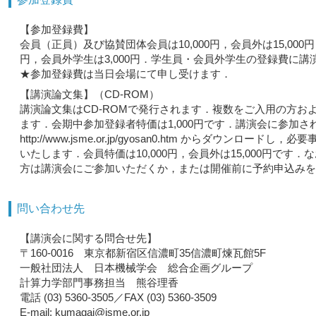
【参加登録費】
会員（正員）及び協賛団体会員は10,000円，会員外は15,000
円，会員外学生は3,000円．学生員・会員外学生の登録費に講
★参加登録費は当日会場にて申し受けます．
【講演論文集】（CD-ROM）
講演論文集はCD-ROMで発行されます．複数をご入用の方
ます．会期中参加登録者特価は1,000円です．講演会に参加
http://www.jsme.or.jp/gyosan0.htm から
いたします．会員特価は10,000円，会員外は15,000円
方は講演会にご参加いただくか，または開催前に予約申込みを
問い合わせ先
【講演会に関する問合せ先】
〒160-0016 東京都新宿区信濃町35信濃町煉瓦館5F
一般社団法人 日本機械学会 総合企画グループ
計算力学部門事務担当 熊谷理香
電話 (03) 5360-3505／FAX (03) 5360-3509
E-mail: kumagai@jsme.or.jp