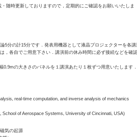
に掲載・随時更新しておりますので，定期的にご確認をお願いいたしま
論5分の計15分です．発表用機器として液晶プロジェクターを各講
は，各自でご用意下さい．講演前の休み時間に必ず接続などを確
m×幅0.9mの大きさのパネルを１講演あたり１枚ずつ用意いたします
lysis, real-time computation, and inverse analysis of mechanics
 School of Aerospace Systems, University of Cincinnati, USA)
磁気の起源