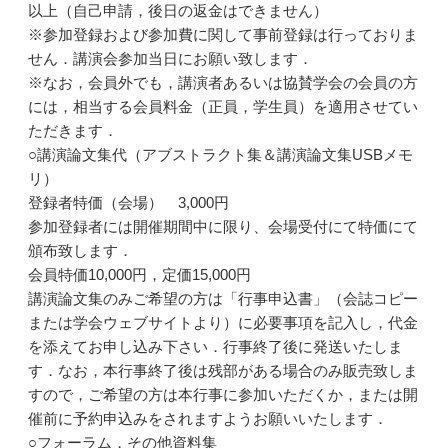
以上（自己申請，後日の返金はできません）
※参加登録および参加費に関して事前登録は行っておりま
せん．講演会参加当日にお願い致します．
※なお，会員外でも，講演者あるいは協賛学会の会員の方
には，相当する会員料金（正員，学生員）を適用させてい
ただきます．
○講演論文集代（アブストラクト集＆講演論文集USBメモ
リ）
登録者特価（会場） 3,000円
参加登録者には開催期間中に限り、会場受付にて特価にて
頒布致します．
会員特価10,000円，定価15,000円
講演論文集のみご希望の方は「行事申込書」（会誌コピー
または学会ウェブサイトより）に必要事項を記入し，代金
を添えてお申し込み下さい．行事終了後に発送いたしま
す．なお，本行事終了後は残部がある場合のみ販売致しま
すので，ご希望の方は本行事に参加いただくか，または開
催前に予約申込みをされますようお願いいたします．
○フォーラム，その他資料集