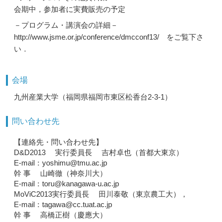
会期中，参加者に実費販売の予定
－プログラム・講演会の詳細－
http://www.jsme.or.jp/conference/dmcconf13/ をご覧下さ
い．
会場
九州産業大学（福岡県福岡市東区松香台2-3-1）
問い合わせ先
【連絡先・問い合わせ先】
D&D2013 実行委員長 吉村卓也（首都大東京）
E-mail：yoshimu@tmu.ac.jp
幹 事 山崎徹（神奈川大）
E-mail：toru@kanagawa-u.ac.jp
MoViC2013実行委員長 田川泰敬（東京農工大），
E-mail：tagawa@cc.tuat.ac.jp
幹 事 高橋正樹（慶應大）