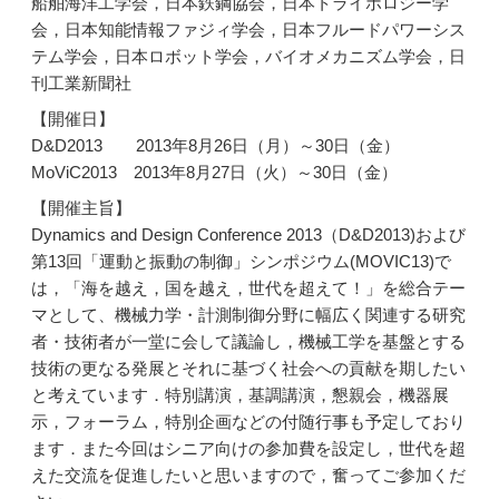
船舶海洋工学会，日本鉄鋼協会，日本トライボロジー学
会，日本知能情報ファジィ学会，日本フルードパワーシス
テム学会，日本ロボット学会，バイオメカニズム学会，日
刊工業新聞社
【開催日】
D&D2013 2013年8月26日（月）～30日（金）
MoViC2013 2013年8月27日（火）～30日（金）
【開催主旨】
Dynamics and Design Conference 2013（D&D2013)および
第13回「運動と振動の制御」シンポジウム(MOVIC13)で
は，「海を越え，国を越え，世代を超えて！」を総合テー
マとして、機械力学・計測制御分野に幅広く関連する研究
者・技術者が一堂に会して議論し，機械工学を基盤とする
技術の更なる発展とそれに基づく社会への貢献を期したい
と考えています．特別講演，基調講演，懇親会，機器展
示，フォーラム，特別企画などの付随行事も予定しており
ます．また今回はシニア向けの参加費を設定し，世代を超
えた交流を促進したいと思いますので，奮ってご参加くだ