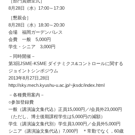
［部門賞贈呈式］
8月28日（水）17:00～17:30
［懇親会］
8月28日（水）18:30～20:30
会場 福岡ガーデンパレス
会費 一般 5,000円
学生・シニア 3,000円
－同時開催－
第3回JSME-KSME ダイナミクス&コントロールに関する
ジョイントシンポジウム
2013年8月27日,28日
http://sky.mech.kyushu-u.ac.jp/~jksdc/index.html
－各種費用案内－
○参加登録費
一般（講演論文集代込）正員15,000円／/会員外23,000円
（ただし、博士後期課程学生は5,000円の減額）
学生（講演論文集代別）学生員3,000円／会員外5,000円
シニア（講演論文集代込）7,000円 ＊常勤でなく，60歳