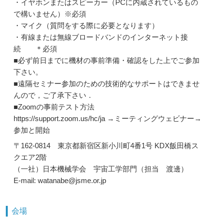
・イヤホンまたはスピーカー（PCに内蔵されているもの
で構いません）※必須
・マイク（質問をする際に必要となります）
・有線または無線ブロードバンドのインターネット接
続 ＊必須
■必ず前日までに機材の事前準備・確認をした上でご参加
下さい。
■遠隔セミナー参加のための技術的なサポートはできませ
んので，ご了承下さい．
■Zoomの事前テスト方法
https://support.zoom.us/hc/ja →ミーティングウェビナー→
参加と開始
〒162-0814 東京都新宿区新小川町4番1号 KDX飯田橋ス
クエア2階
（一社）日本機械学会 宇宙工学部門（担当 渡邊）
E-mail: watanabe@jsme.or.jp
会場