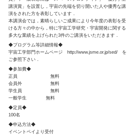
講演賞」を設置し，宇宙の先端を切り開いた人や優秀な講
演をされた方を表彰しています．
本講演会では，素晴らしいご成果により今年度の表彰を受
ける方々の中から，特に宇宙工学研究・宇宙開発に関する
多大な業績を上げられた3件のご講演をいただきます．
◆プログラム等詳細情報◆
宇宙工学部門ホームページ http://www.jsme.or.jp/sed/ を
ご参照下さい．
◆参加費◆
正員 無料
会員外 無料
学生員 無料
一般学生 無料
◆定員◆
100名
◆申込方法◆
イベントペイより受付