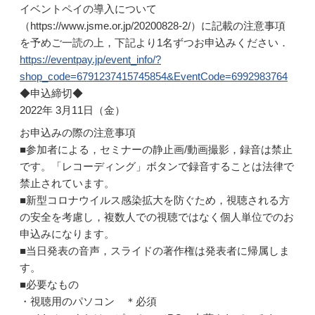
イベントペイの導入について
（https://www.jsme.or.jp/20200828-2/）に記載の注意事項
を予めご一読の上，下記より1名ずつお申込みください．
https://eventpay.jp/event_info/?
shop_code=6791237415745854&EventCode=6992983764
◆申込締切◆
2022年 3月11日（金）
お申込みの際の注意事項
■参加者による，セミナーの静止画/動画撮影，録音は禁止
です。「レコーディング」ボタンで録音することは法律で
禁止されています。
■新型コロナウイルス感染拡大を防ぐため，視聴される方
の安全を考慮し，複数人での視聴ではなく個人単位でのお
申込みになります。
■当日発表の音声，スライドの著作権は発表者に帰属しま
す。
■必要なもの
・視聴用のパソコン ＊必須