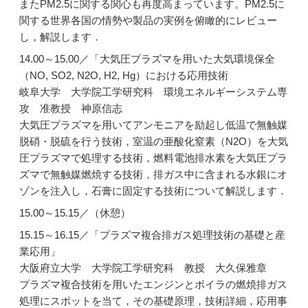
またPM2.5に関する関心も再度高まっています。PM2.5に
関する世界各国の情勢や製品の実例を俯瞰的にレビュー
し，解説します．
14.00～15.00／「大気圧プラズマを用いた大気環境保全
（NO, SO2, N2O, H2, Hg）における応用技術
岐阜大学 大学院工学研究科 環境エネルギーシステム専
攻 准教授 神原信志
大気圧プラズマを用いてアンモニアを励起し低温で無触媒
脱硝・脱硫を行う技術，室温の亜酸化窒素（N2O）を大気
圧プラズマで処理する技術，燃料電池排水素を大気圧プラ
ズマで無触媒燃焼する技術，排ガス中に含まれる水銀にオ
ゾンを注入し，石膏に固定する技術について解説します．
15.00～15.15／（休憩）
15.15～16.15／「プラズマ複合排ガス処理技術の基礎と産
業応用」
大阪府立大学 大学院工学研究科 教授 大久保雅章
プラズマ複合技術を用いたエンジンとボイラの燃焼排ガス
処理にスポットを当て，その基礎原理，技術詳細，応用事