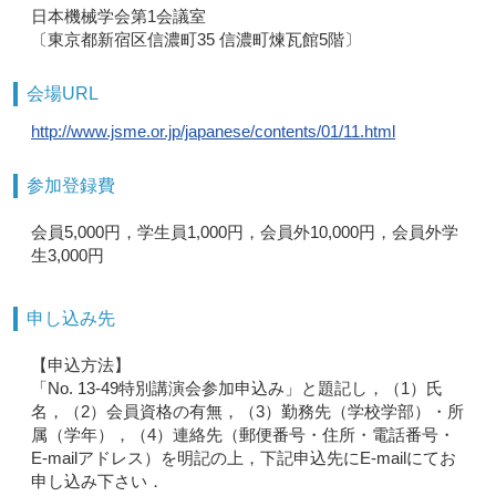
日本機械学会第1会議室
〔東京都新宿区信濃町35 信濃町煉瓦館5階〕
会場URL
http://www.jsme.or.jp/japanese/contents/01/11.html
参加登録費
会員5,000円，学生員1,000円，会員外10,000円，会員外学
生3,000円
申し込み先
【申込方法】
「No. 13-49特別講演会参加申込み」と題記し，（1）氏
名，（2）会員資格の有無，（3）勤務先（学校学部）・所
属（学年），（4）連絡先（郵便番号・住所・電話番号・
E-mailアドレス）を明記の上，下記申込先にE-mailにてお
申し込み下さい．