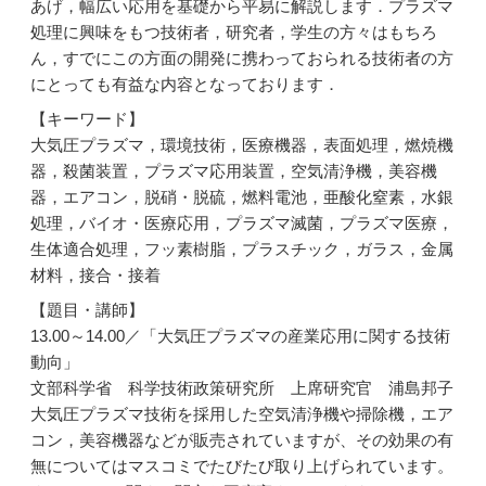
あげ，幅広い応用を基礎から平易に解説します．プラズマ
処理に興味をもつ技術者，研究者，学生の方々はもちろ
ん，すでにこの方面の開発に携わっておられる技術者の方
にとっても有益な内容となっております．
【キーワード】
大気圧プラズマ，環境技術，医療機器，表面処理，燃焼機
器，殺菌装置，プラズマ応用装置，空気清浄機，美容機
器，エアコン，脱硝・脱硫，燃料電池，亜酸化窒素，水銀
処理，バイオ・医療応用，プラズマ滅菌，プラズマ医療，
生体適合処理，フッ素樹脂，プラスチック，ガラス，金属
材料，接合・接着
【題目・講師】
13.00～14.00／「大気圧プラズマの産業応用に関する技術
動向」
文部科学省 科学技術政策研究所 上席研究官 浦島邦子
大気圧プラズマ技術を採用した空気清浄機や掃除機，エア
コン，美容機器などが販売されていますが、その効果の有
無についてはマスコミでたびたび取り上げられています。