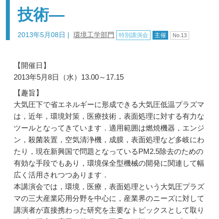
技術―
2013年5月08日
|
環境工学部門
特別講演会
主催
No.13
【開催日】
2013年5月8日（水）13.00～17.15
【趣旨】
大気圧下で省エネルギーに形成できる大気圧低温プラズマ
は，近年，環境対策，医療技術，表面処理に対する有力な
ツールとなってきています．適用範囲は燃焼機器，エンジ
ン，殺菌装置，空気清浄機，成膜，表面処理など多岐にわ
たり，現在新興国で問題となっているPM2.5除去のための
有効な手段でもあり，環境保全型機械の開発に関連して幅
広く活用されつつあります．
本講演会では，環境，医療，表面処理という大気圧プラズ
マの三大産業応用分野を中心に，産業界のニーズに対して
講演者が直接携わった研究を主要なトピックスとして取り