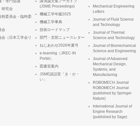
議・専門会議
講演論文集アーカイブ
(JSME Proceedings)
Mechanical Engineering
・研究会
Letters
機械工学年鑑2025
直轄委員会・臨時委
Journal of Fluid Science
機械工学事典
and Technology
員会
技術ロードマップ
Journal of Thermal
協会（日本工学会リ
部門・支部ニュースレター
Science and Technology
ねじあわせ2026年夏号
Journal of Biomechanical
Science and Engineering
e-learning（JREC-IN
Portal）
Journal of Advanced
Mechanical Design,
図書室案内
Systems, and
JSME談話室「き・か・
Manufacturing
い」
ROBOMECH Journal
ROBOMECH Journal
(published by Springer
Nature)
International Journal of
Engine Research
(published by Sage)