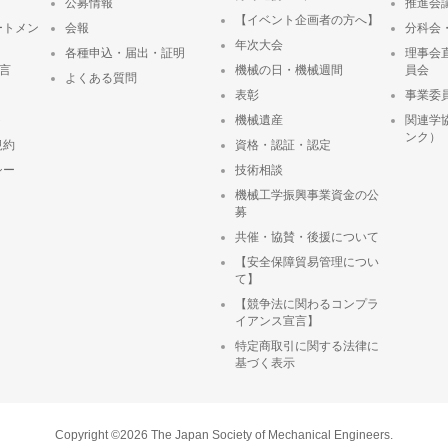
公募情報
推進会
【イベント企画者の方へ】
ートメン
会報
分科会
年次大会
各種申込・届出・証明
理事会
宣言
機械の日・機械週間
員会
よくある質問
表彰
事業委
ト
機械遺産
関連学
ンク）
規約
資格・認証・認定
シー
技術相談
機械工学振興事業資金の公
募
共催・協賛・後援について
【安全保障貿易管理につい
て】
【競争法に関わるコンプラ
イアンス宣言】
特定商取引に関する法律に
基づく表示
Copyright ©2026 The Japan Society of Mechanical Engineers.