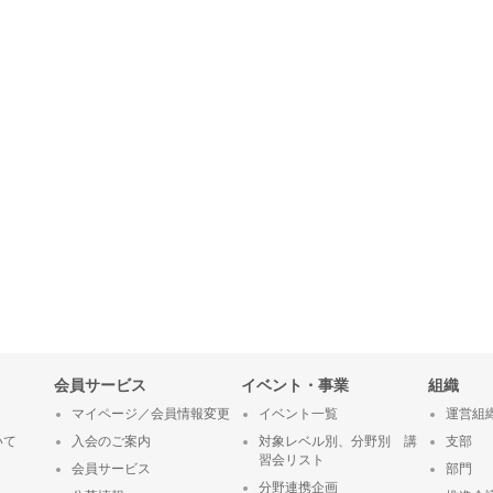
会員サービス
イベント・事業
組織
マイページ／会員情報変更
イベント一覧
運営組
いて
入会のご案内
対象レベル別、分野別 講
支部
習会リスト
会員サービス
部門
分野連携企画