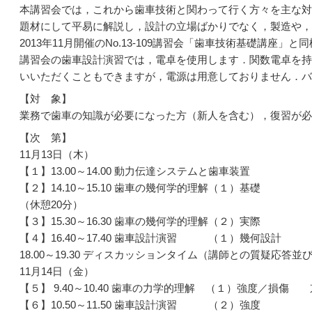
本講習会では，これから歯車技術と関わって行く方々を主な対
題材にして平易に解説し，設計の立場ばかりでなく，製造や，
2013年11月開催のNo.13-109講習会「歯車技術基礎講座」
講習会の歯車設計演習では，電卓を使用します．関数電卓を持
いいただくこともできますが，電源は用意しておりません．バ
【対 象】
業務で歯車の知識が必要になった方（新人を含む），復習が必
【次 第】
11月13日（木）
【１】13.00～14.00 動力伝達システムと歯車
【２】14.10～15.10 歯車の幾何学的理解（
（休憩20分）
【３】15.30～16.30 歯車の幾何学的理解（
【４】16.40～17.40 歯車設計演習 （１）幾何設計
18.00～19.30 ディスカッションタイム（講師との質疑応答
11月14日（金）
【５】 9.40～10.40 歯車の力学的理解 （１）強度
【６】10.50～11.50 歯車設計演習 （２）強度