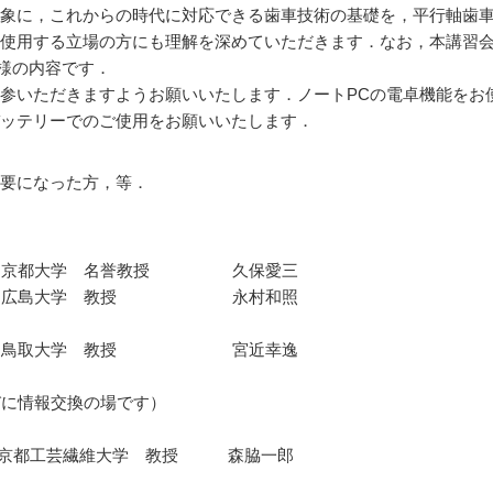
象に，これからの時代に対応できる歯車技術の基礎を，平行軸歯
使用する立場の方にも理解を深めていただきます．なお，本講習
と同様の内容です．
参いただきますようお願いいたします．ノートPCの電卓機能をお
ッテリーでのご使用をお願いいたします．
要になった方，等．
装置 京都大学 名誉教授 久保愛三
１）基礎 広島大学 教授 永村和照
２）実際 鳥取大学 教授 宮近幸逸
並びに情報交換の場です）
／損傷 京都工芸繊維大学 教授 森脇一郎