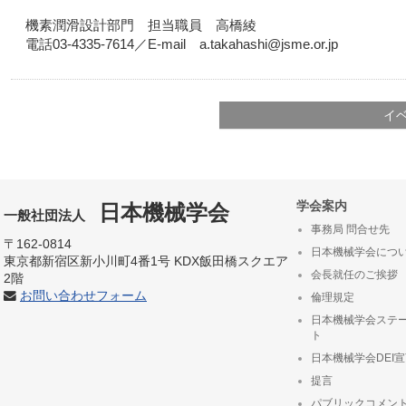
機素潤滑設計部門 担当職員 高橋綾
電話03-4335-7614／E-mail a.takahashi@jsme.or.jp
イ
学会案内
日本機械学会
一般社団法人
事務局 問合せ先
〒162-0814
日本機械学会につ
東京都新宿区新小川町4番1号 KDX飯田橋スクエア
会長就任のご挨拶
2階
お問い合わせフォーム
倫理規定
日本機械学会ステ
ト
日本機械学会DEI
提言
パブリックコメン