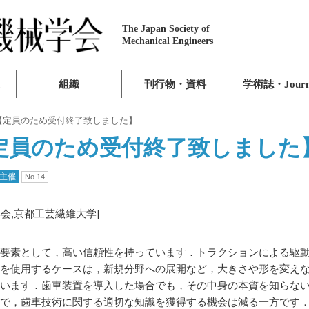
The Japan Society of
Mechanical Engineers
組織
刊行物・資料
学術誌・Journ
【定員のため受付終了致しました】
定員のため受付終了致しました
主催
No.14
会,京都工芸繊維大学]
要素として，高い信頼性を持っています．トラクションによる駆
車を使用するケースは，新規分野への展開など，大きさや形を変え
います．歯車装置を導入した場合でも，その中身の本質を知らな
で，歯車技術に関する適切な知識を獲得する機会は減る一方です