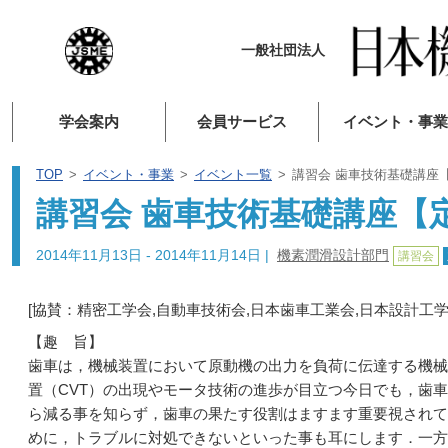
一般社団法人
学会案内
会員サービス
イベント・事業
TOP
イベント・事業
イベント一覧
講習会 歯車技術基礎講座
講習会 歯車技術基礎講座【
2014年11月13日 - 2014年11月14日
|
機素潤滑設計部門
講習会
[協賛：精密工学会,自動車技術会,日本歯車工業会,日本設計工学
【趣 旨】
歯車は，機械装置において原動機の出力を負荷に伝達する機械
置（CVT）の出現やモータ技術の進歩が目立つ今日でも，歯
ら減る事を知らず，歯車の果たす役割はますます重要視されて
めに，トラブルに対処できないといった事も耳にします．一方