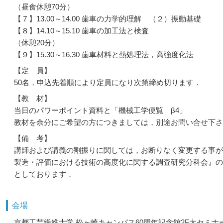
（昼食休憩70分）
【７】13.00～14.00 歯車の力学的理解 （２）
【８】14.10～15.10 歯車の加工法と
（休憩20分）
【９】15.30～16.30 歯車材料と熱処理法，高
【定 員】
50名，申込先着順により定員になり次第締め切ります．
【教 材】
当日のパワーポイント資料と「機械工学便覧 β4」
教材を余分にご希望の方につきましては，別途お問い合せ下さ
【備 考】
講師および講義の割振りに関しては，お断りなく変更する事が
製造・評価における技術の高度化に関する調査研究分科会』の
としております．
会場
京都工芸繊維大学 松ヶ崎キャンパス60周年記念館2F大セミナ