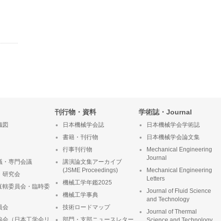
刊行物・資料
学術誌・Journal
織図
日本機械学会誌
日本機械学会学術誌
書籍・刊行物
日本機械学会論文集
行事刊行物
Mechanical Engineering
Journal
議・専門会議
講演論文集アーカイブ
(JSME Proceedings)
Mechanical Engineering
・研究会
Letters
機械工学年鑑2025
直轄委員会・臨時委
Journal of Fluid Science
機械工学事典
and Technology
員会
技術ロードマップ
Journal of Thermal
協会（日本工学会リ
部門・支部ニュースレター
Science and Technology