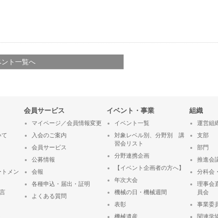
ベント一覧へ
会員サービス
イベント・事業
組織
マイページ／会員情報変更
イベント一覧
運営組
いて
入会のご案内
対象レベル別、分野別 講
支部
習会リスト
会員サービス
部門
分野連携企画
公募情報
推進会
【イベント企画者の方へ】
ートメン
会報
分科会
年次大会
各種申込・届出・証明
理事会
宣言
機械の日・機械週間
員会
よくある質問
表彰
事業委
ト
機械遺産
関連学