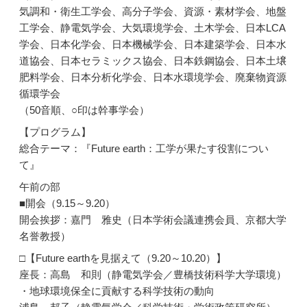
気調和・衛生工学会、高分子学会、資源・素材学会、地盤
工学会、静電気学会、大気環境学会、土木学会、日本LCA
学会、日本化学会、日本機械学会、日本建築学会、日本水
道協会、日本セラミックス協会、日本鉄鋼協会、日本土壌
肥料学会、日本分析化学会、日本水環境学会、廃棄物資源
循環学会
（50音順、○印は幹事学会）
【プログラム】
総合テーマ：『Future earth：工学が果たす役割につい
て』
午前の部
■開会（9.15～9.20）
開会挨拶：嘉門 雅史（日本学術会議連携会員、京都大学
名誉教授）
□【Future earthを見据えて（9.20～10.20）】
座長：高島 和則（静電気学会／豊橋技術科学大学環境）
・地球環境保全に貢献する科学技術の動向