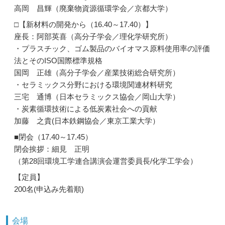
高岡 昌輝（廃棄物資源循環学会／京都大学）
□【新材料の開発から（16.40～17.40）】
座長：阿部英喜（高分子学会／理化学研究所）
・プラスチック、ゴム製品のバイオマス原料使用率の評価
法とそのISO国際標準規格
国岡 正雄（高分子学会／産業技術総合研究所）
・セラミックス分野における環境関連材料研究
三宅 通博（日本セラミックス協会／岡山大学）
・炭素循環技術による低炭素社会への貢献
加藤 之貴(日本鉄鋼協会／東京工業大学）
■閉会（17.40～17.45）
閉会挨拶：細見 正明
（第28回環境工学連合講演会運営委員長/化学工学会）
【定員】
200名(申込み先着順)
会場