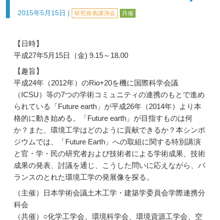
2015年5月15日
|
研究発表講演会
共催
【日時】
平成27年5月15日（金) 9.15～18.00
【趣旨】
平成24年（2012年）のRio+20を機に国際科学会議
（ICSU）等の7つの学術コミュニティの連携のもとで進め
られている「Future earth」が平成26年（2014年）より本
格的に動き始める。「Future earth」が目指すものは何
か？また、環境工学はどのように貢献できるか？本シンポ
ジウムでは、「Future Earth」への取組に関する特別講演
と官・学・民の研究者および技術者による学術成果、技術
成果の発表、討議を通じ、こうした問いに応えながら、バ
ランスのとれた環境工学の発展像を探る。
（主催）日本学術会議土木工学・建築学委員会学際連携分
科会
（共催）○化学工学会、環境科学会、環境資源工学会、空