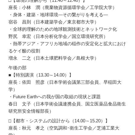
□【環境の理解から（11.40～12.40）】
座長：小林 潤（廃棄物資源循環学会／工学院大学）
・身体・建築・地球環境―その繋がりを考える―
宿谷 昌則（日本建築学会／東京都市大学）
・全球的理解のための地球観測技術とネットワーク化
野尻 幸宏（日本分析化学会／国立環境研究所）
・熱帯アジア・アフリカ地域の稲作の安定化と拡大におけ
るケイ酸の役割
増永 二之（日本土壌肥料学会／島根大学）
午後の部
■【特別講演（13.30～14.00）】
座長：依田 照彦（日本学術会議第三部会員、早稲田大
学）
・Future Earthへの我が国の取組の現状と課題
春日 文子（日本学術会議連携会員、国立医薬品食品衛生
研究所安全情報部長）
□【都市・システムの設計から（14.00～15.20）】
座長：秋元 孝之（空気調和･衛生工学会／芝浦工業大