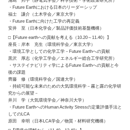
浦島 邦子（静電気学会／科学技術・学術政策研究所）
・Future Earthにおける日本のリーダーシップ
福士 謙介（土木学会／東京大学）
・Future Earthに向けた工学の再定義
安井 至（日本化学会／製品評価技術基盤機構）
□【Future earthへの貢献を考える（10.20～11.40）】
座長：岸本 充生（環境科学会／東京大学）
・環境工学としての化学工学－Future Earthへの貢献
黒沢 厚志（化学工学会／エネルギー総合工学研究所）
・サステイナビリティ学によるFuture Earthへの貢献と今
後の課題
齊藤 修（環境科学会／国連大学）
・持続可能な未来のための大気環境科学－霧と露の化学研
究からの展望－
井川 学（大気環境学会／神奈川大学）
・Future EarthへのHuman Activity Stressの定量評価手法と
してのLCA
原田 幸明（日本LCA学会／物質・材料研究機構）