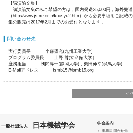
【講演論文集】
講演論文集のみご希望の方は，国内発送25,000円，海外発送
（http://www.jsme.or.jp/kousyu2.htm）か
集の販売は2017年2月までのお受付となります．
問い合わせ先
実行委員長 小森望充(九州工業大学)
プログラム委員長 上野 哲(立命館大学）
庶務担当 朝間淳一(静岡大学)，栗田伸幸(群馬大学)
E-Mailアドレス ismb15@ismb15.org
イ
学会案内
日本機械学会
一般社団法人
事務局 問合せ先