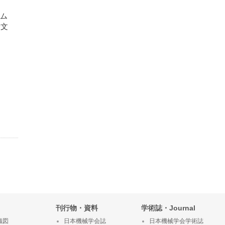
ーム
論文
刊行物・資料
学術誌・Journal
織図
日本機械学会誌
日本機械学会学術誌