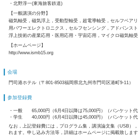
・北野淳一(東海旅客鉄道)
【一般講演の分野】
磁気軸受，磁気浮上，受動型軸受，超電導軸受，セルフベアリ
用パワーエレクトロニクス，セルフセンシング，アドバンスト
浮上技術の産業応用・医用応用・宇宙応用，マイクロ磁気軸受
【ホームページ】
http://www.ismb15.org
会場
門司港ホテル（〒801-8503福岡県北九州市門司区港町9-11）
参加登録費
・一般 65,000円（6月4日以降は75,000円）（バンケット
・学生 40,000円（6月4日以降は45,000円）（バンケッ
なお，上記登録費には，プログラム集，講演論文集（USB）
れます。申し込み方法等，詳細はホームページに掲載致します