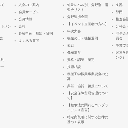
いて
入会のご案内
対象レベル別、分野別 講
支部
習会リスト
会員サービス
部門
分野連携企画
公募情報
推進会
【イベント企画者の方へ】
ートメン
会報
分科会
年次大会
各種申込・届出・証明
理事会
宣言
機械の日・機械週間
員会
よくある質問
表彰
事業委
ト
機械遺産
関連学
ンク）
規約
資格・認証・認定
シー
技術相談
機械工学振興事業資金の公
募
共催・協賛・後援について
【安全保障貿易管理につい
て】
【競争法に関わるコンプラ
イアンス宣言】
特定商取引に関する法律に
基づく表示