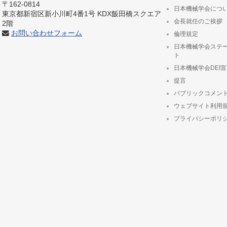
〒162-0814
日本機械学会につ
東京都新宿区新小川町4番1号 KDX飯田橋スクエア
会長就任のご挨拶
2階
お問い合わせフォーム
倫理規定
日本機械学会ステ
ト
日本機械学会DEI
提言
パブリックコメン
ウェブサイト利用
プライバシーポリ