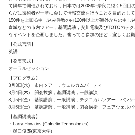
て隔年で開催されており，日本では2008年･奈良に継ぐ5回
らびに技術者が一堂に会して情報交流を行うことを目的として
150件を上回る申し込み件数の内120件以上が海外からの申
倉城などの市内ツアー，基調講演，安川電機及びTOTOのテ
なイベントを企画しました。奮ってご参加のほど，宜しくお願
【公式言語】
英語
【発表形式】
オーラルセッション
【プログラム】
8月3日(水) 市内ツアー，ウェルカムパーティー
8月4日(木) 開会挨拶，基調講演，一般講演
8月5日(金) 基調講演，一般講演，テクニカルツアー，バンケ
8月6日(土) 基調講演，一般講演，閉会挨拶，フェアウェル
【基調講演者】
・Larry Hawkins (Calnetix Technologies)
・樋口俊郎(東京大学)