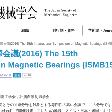
The Japan Society of
Mechanical Engineers
組織
刊行物・資料
学術誌・Journ
) The 15th International Symposium on Magnetic Bearings (ISMB
2016) The 15th
on Magnetic Bearings (ISMB1
rnational
主催
No.16
精密工学会，計測自動制御学会
気軸受とその関連分野を対象とする専門性の高い会議で，この分野では
tzerland）で開催以来，主に3つの地域～スイス・日本・米国～を回