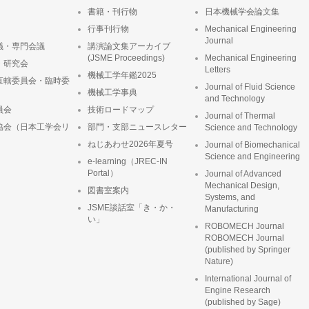
書籍・刊行物
日本機械学会論文集
行事刊行物
Mechanical Engineering
Journal
議・専門会議
講演論文集アーカイブ
(JSME Proceedings)
Mechanical Engineering
・研究会
Letters
機械工学年鑑2025
直轄委員会・臨時委
Journal of Fluid Science
機械工学事典
and Technology
員会
技術ロードマップ
Journal of Thermal
協会（日本工学会リ
部門・支部ニュースレター
Science and Technology
ねじあわせ2026年夏号
Journal of Biomechanical
Science and Engineering
e-learning（JREC-IN
Portal）
Journal of Advanced
Mechanical Design,
図書室案内
Systems, and
JSME談話室「き・か・
Manufacturing
い」
ROBOMECH Journal
ROBOMECH Journal
(published by Springer
Nature)
International Journal of
Engine Research
(published by Sage)