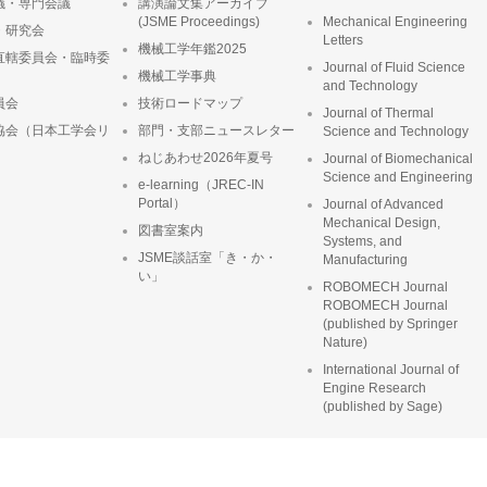
議・専門会議
講演論文集アーカイブ
(JSME Proceedings)
Mechanical Engineering
・研究会
Letters
機械工学年鑑2025
直轄委員会・臨時委
Journal of Fluid Science
機械工学事典
and Technology
員会
技術ロードマップ
Journal of Thermal
協会（日本工学会リ
部門・支部ニュースレター
Science and Technology
ねじあわせ2026年夏号
Journal of Biomechanical
Science and Engineering
e-learning（JREC-IN
Portal）
Journal of Advanced
Mechanical Design,
図書室案内
Systems, and
JSME談話室「き・か・
Manufacturing
い」
ROBOMECH Journal
ROBOMECH Journal
(published by Springer
Nature)
International Journal of
Engine Research
(published by Sage)