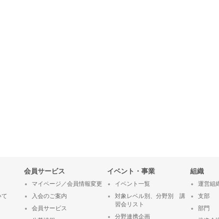
会員サービス
イベント・事業
組織
マイページ／会員情報変更
イベント一覧
運営組
いて
入会のご案内
対象レベル別、分野別 講
支部
習会リスト
会員サービス
部門
分野連携企画