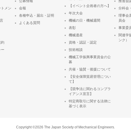
公募情報
推進会
【イベント企画者の方へ】
ートメン
会報
分科会
年次大会
各種申込・届出・証明
理事会
宣言
機械の日・機械週間
員会
よくある質問
表彰
事業委
ト
機械遺産
関連学
ンク）
規約
資格・認証・認定
シー
技術相談
機械工学振興事業資金の公
募
共催・協賛・後援について
【安全保障貿易管理につい
て】
【競争法に関わるコンプラ
イアンス宣言】
特定商取引に関する法律に
基づく表示
Copyright ©2026 The Japan Society of Mechanical Engineers.