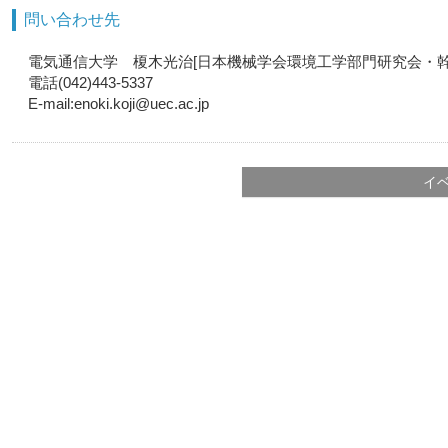
問い合わせ先
電気通信大学 榎木光治[日本機械学会環境工学部門研究会・幹
電話(042)443-5337
E-mail:enoki.koji@uec.ac.jp
イ