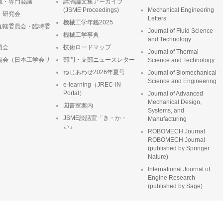
議・専門会議
講演論文集アーカイブ
(JSME Proceedings)
Mechanical Engineering
・研究会
Letters
機械工学年鑑2025
直轄委員会・臨時委
Journal of Fluid Science
機械工学事典
and Technology
員会
技術ロードマップ
Journal of Thermal
協会（日本工学会リ
部門・支部ニュースレター
Science and Technology
ねじあわせ2026年夏号
Journal of Biomechanical
Science and Engineering
e-learning（JREC-IN
Portal）
Journal of Advanced
Mechanical Design,
図書室案内
Systems, and
JSME談話室「き・か・
Manufacturing
い」
ROBOMECH Journal
ROBOMECH Journal
(published by Springer
Nature)
International Journal of
Engine Research
(published by Sage)