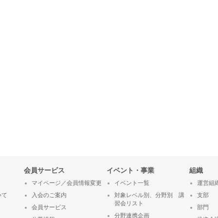
会員サービス
イベント・事業
組織
マイページ／会員情報変更
イベント一覧
運営組
いて
入会のご案内
対象レベル別、分野別 講
支部
習会リスト
会員サービス
部門
分野連携企画