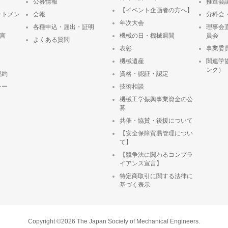
公募情報
推進会
【イベント企画者の方へ】
ートメン
会報
分科会
年次大会
各種申込・届出・証明
理事会
宣言
機械の日・機械週間
員会
よくある質問
表彰
事業委
ト
機械遺産
関連学
ンク）
規約
資格・認証・認定
シー
技術相談
機械工学振興事業資金の公
募
共催・協賛・後援について
【安全保障貿易管理につい
て】
【競争法に関わるコンプラ
イアンス宣言】
特定商取引に関する法律に
基づく表示
Copyright ©2026 The Japan Society of Mechanical Engineers.