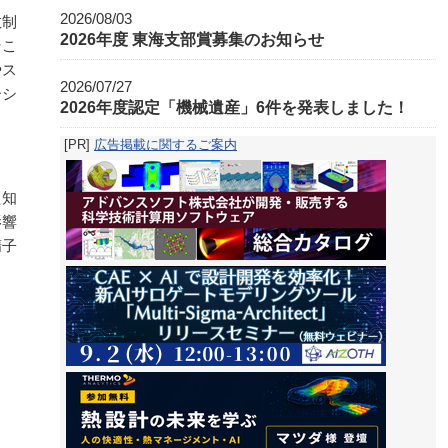
2026/08/03
散制
2026年度 東海支部賞募集のお知らせ
そこ
やス
2026/07/27
ーシ
2026年度認定「機械遺産」6件を発表しました！
[PR]
広告掲載に関するご案内
た知
影響
精子