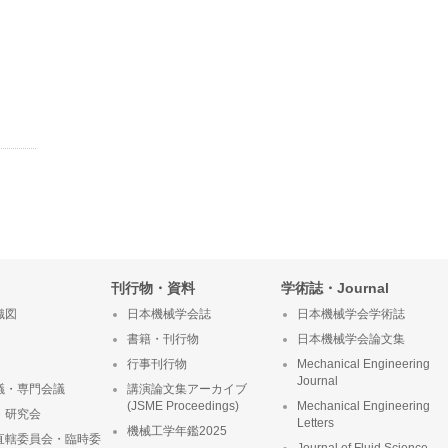
刊行物・資料
学術誌・Journal
織図
日本機械学会誌
日本機械学会学術誌
書籍・刊行物
日本機械学会論文集
行事刊行物
Mechanical Engineering
Journal
議・専門会議
講演論文集アーカイブ
(JSME Proceedings)
Mechanical Engineering
・研究会
Letters
機械工学年鑑2025
直轄委員会・臨時委