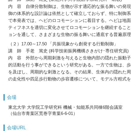
内 容 自律分散制御は、生物が示す適応的な振る舞いの発現
御の体系的な設計論は依然として確立しておらず、特に制御系
で本発表では、ヘビのロコモーションに着目する。ヘビは地面
ティフネスを適切に変化させてロコモーションを継続すること
ョンを通して、さまざまな生物の振る舞いに通底する普遍原理
（２）17.00～17.50 「共振現象から創発する行動制御」
講 師 手老 篤史 (科学技術振興機構さきがけ･専任研究員)
内 容 外部から周期刺激を与えると生物内部の隠れた振動子
的活動を行う事ができるという研究がある。一方で生物は、歩
を及ぼし、周期的な刺激となる。その結果、生体内の隠れた周
の走化性や四足歩行動物の歩容遷移について、モデル方程式
会場
東北大学 大学院工学研究科 機械・知能系共同棟6階会議室
（仙台市青葉区荒巻字青葉6-6-01）
会場URL