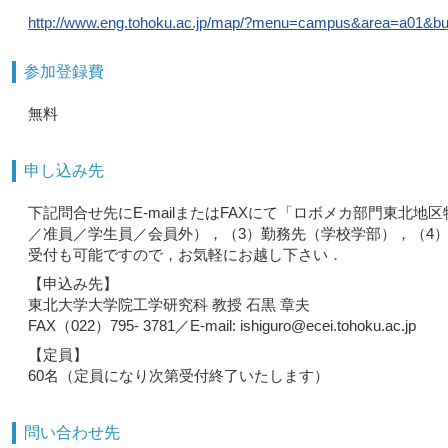
http://www.eng.tohoku.ac.jp/map/?menu=campus&area=a01&bu
参加登録費
無料
申し込み先
下記問合せ先にE-mailまたはFAXにて「ロボメカ部門東北
／准員／学生員／会員外），（3）勤務先（学校学部），（4）住
受付も可能ですので，お気軽にお越し下さい．
【申込み先】
東北大学大学院工学研究科 教授 石黒 章夫
FAX（022）795- 3781／E-mail: ishiguro@ecei.tohoku.ac.jp
【定員】
60名（定員になり次第受付終了いたします）
問い合わせ先