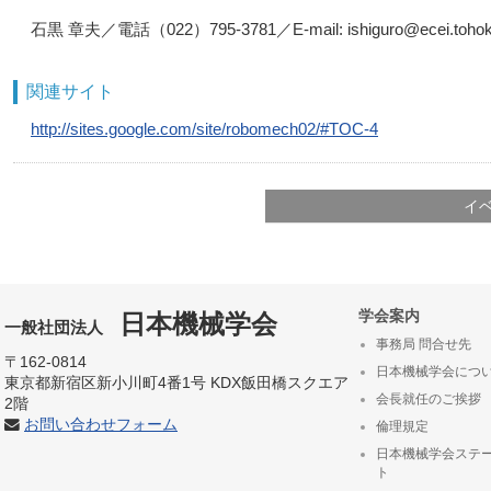
石黒 章夫／電話（022）795-3781／E-mail: ishiguro@ecei.tohoku
関連サイト
http://sites.google.com/site/robomech02/#TOC-4
イ
学会案内
日本機械学会
一般社団法人
事務局 問合せ先
〒162-0814
日本機械学会につ
東京都新宿区新小川町4番1号 KDX飯田橋スクエア
会長就任のご挨拶
2階
お問い合わせフォーム
倫理規定
日本機械学会ステ
ト