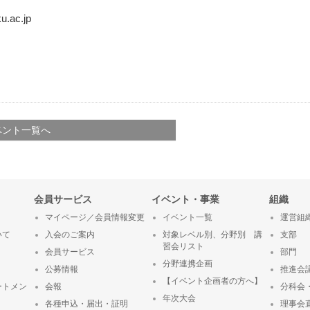
.ac.jp
ベント一覧へ
会員サービス
イベント・事業
組織
マイページ／会員情報変更
イベント一覧
運営組
いて
入会のご案内
対象レベル別、分野別 講
支部
習会リスト
会員サービス
部門
分野連携企画
公募情報
推進会
【イベント企画者の方へ】
ートメン
会報
分科会
年次大会
各種申込・届出・証明
理事会