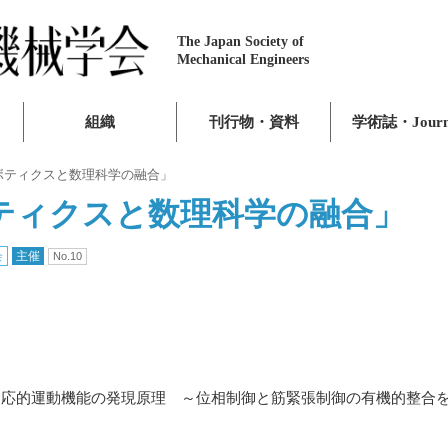
The Japan Society of
Mechanical Engineers
組織
刊行物・資料
学術誌・Journ
ボティクスと数理科学の融合」
ティクスと数理科学の融合」
会
主催
No.10
生物の適応的運動機能の発現原理 ～位相制御と筋緊張制御の有機的整合