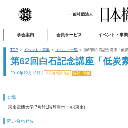
一般社団法人
学会案内
会員サービス
イベント・事業
TOP
イベント・事業
イベント一覧
第62回白石記念講座「低
第62回白石記念講座「低炭
2010年12月13日
|
研究発表講演会
協賛・後援
会場
東京電機大学 7号館1階丹羽ホール(東京)
問い合わせ先