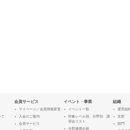
会員サービス
イベント・事業
組織
マイページ／会員情報変更
イベント一覧
運営組
いて
入会のご案内
対象レベル別、分野別 講
支部
習会リスト
会員サービス
部門
分野連携企画