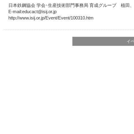
日本鉄鋼協会 学会･生産技術部門事務局 育成グループ 植田、内田 電
E-mail:educact@isij.or.jp
http://www.isij.or.jp/Event/Event/100310.htm
イ