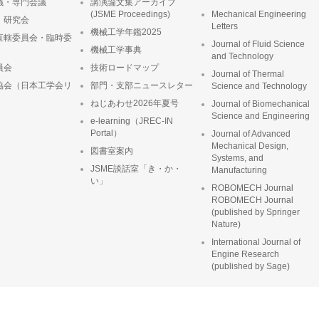
議・専門会議
講演論文集アーカイブ
(JSME Proceedings)
Mechanical Engineering
・研究会
Letters
機械工学年鑑2025
直轄委員会・臨時委
Journal of Fluid Science
機械工学事典
and Technology
員会
技術ロードマップ
Journal of Thermal
協会（日本工学会リ
部門・支部ニュースレター
Science and Technology
ねじあわせ2026年夏号
Journal of Biomechanical
Science and Engineering
e-learning（JREC-IN
Portal）
Journal of Advanced
Mechanical Design,
図書室案内
Systems, and
JSME談話室「き・か・
Manufacturing
い」
ROBOMECH Journal
ROBOMECH Journal
(published by Springer
Nature)
International Journal of
Engine Research
(published by Sage)