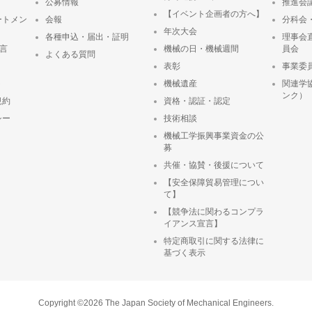
公募情報
推進会
【イベント企画者の方へ】
ートメン
会報
分科会
年次大会
各種申込・届出・証明
理事会
宣言
機械の日・機械週間
員会
よくある質問
表彰
事業委
ト
機械遺産
関連学
ンク）
規約
資格・認証・認定
シー
技術相談
機械工学振興事業資金の公
募
共催・協賛・後援について
【安全保障貿易管理につい
て】
【競争法に関わるコンプラ
イアンス宣言】
特定商取引に関する法律に
基づく表示
Copyright ©2026 The Japan Society of Mechanical Engineers.