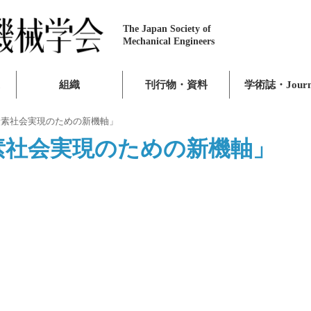
The Japan Society of
Mechanical Engineers
組織
刊行物・資料
学術誌・Journ
炭素社会実現のための新機軸」
素社会実現のための新機軸」