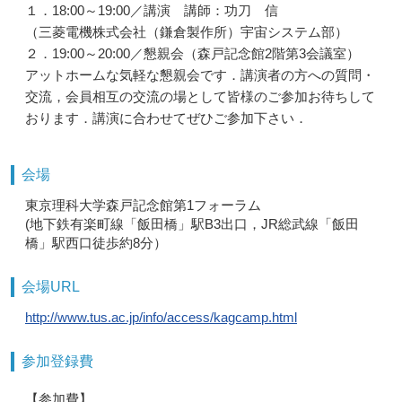
１．18:00～19:00／講演 講師：功刀 信
（三菱電機株式会社（鎌倉製作所）宇宙システム部）
２．19:00～20:00／懇親会（森戸記念館2階第3会議室）
アットホームな気軽な懇親会です．講演者の方への質問・
交流，会員相互の交流の場として皆様のご参加お待ちして
おります．講演に合わせてぜひご参加下さい．
会場
東京理科大学森戸記念館第1フォーラム
(地下鉄有楽町線「飯田橋」駅B3出口，JR総武線「飯田
橋」駅西口徒歩約8分）
会場URL
http://www.tus.ac.jp/info/access/kagcamp.html
参加登録費
【参加費】