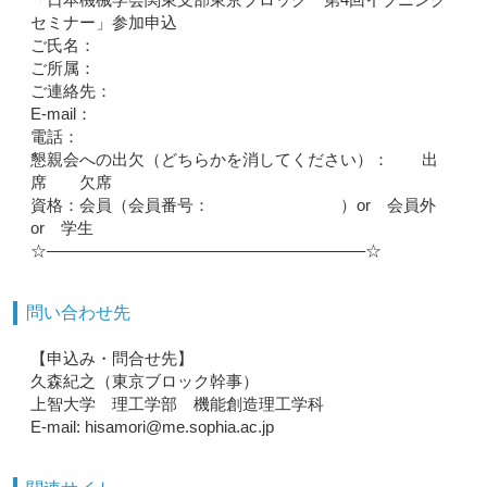
セミナー」参加申込
ご氏名：
ご所属：
ご連絡先：
E-mail：
電話：
懇親会への出欠（どちらかを消してください）： 出
席 欠席
資格：会員（会員番号： ）or 会員外
or 学生
☆———————————————————–☆
問い合わせ先
【申込み・問合せ先】
久森紀之（東京ブロック幹事）
上智大学 理工学部 機能創造理工学科
E-mail: hisamori@me.sophia.ac.jp