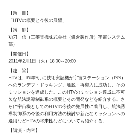
【題 目】
「HTVの概要と今後の展望」
【講 師】
功刀 信（三菱電機株式会社（鎌倉製作所）宇宙システム
部）
【開催日】
2011年2月1日（火）18:00～20:00
【趣 旨】
HTVは、昨年9月に技術実証機が宇宙ステーション（ISS）
へのランデブ・ドッキング、離脱・再突入に成功し、その
ミッションを達成した。このHTVのミッション達成に不可
欠な航法誘導制御系の概要とその開発などを紹介する。さ
らに宇宙機としてのHTVの今後の発展性に着目し、航法誘
導制御系の今後の利用方法の検討や新たなミッションへの
適用などHTVの将来性などについても紹介する。
【講演・内容】