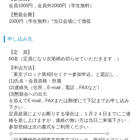
会員1000円，会員外2000円（学生無料）
【懇親会費】
1000円（学生無料）*当日会場にて徴収
申し込み先
【定 員】
60名（定員になり次第締め切らせていただきます．）
【申込方法】
「東京ブロック第4回セミナー参加申込」と題記し，
(1)氏名・会員資格・所属
(2)連絡先（住所，E-mail，電話，FAXなど）
(3)懇親会への出欠
を添えてE-mail，FAXまたは郵便にて下記までお申し込み
下さい．
定員超過によりお断りする場合は，１月２４日までにご連
絡を差し上げますが，連絡の無い方は当日ご来場下さい．
参加登録は次の書式をご利用ください．
☆———————————————————–☆
「日本機械学会関東支部東京ブロック 第4回イブニング